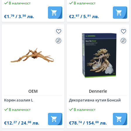
В наличност
В наличност
€1.
/ 3.
лв.
€2.
/ 5.
лв.
79
50
97
81
OEM
Dennerle
Корен азалия L
Декоративна кутия Бонсай
В наличност
В наличност
€12.
/ 24.
лв.
€78.
/ 154.
лв.
27
00
74
00