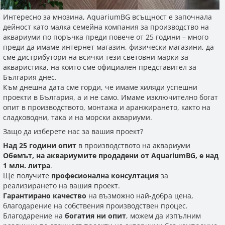
Кръгли аквариуми
Филтър Медия
Дозиращи помпи
Аксесоари за осветление
Обратни осмози
Родилки
Адаптери
Интерактивни декорации
pH и буфери
Сол
Таблетки
Прахообразна
Контролери и измервателни уреди
Други аксесоари
Инкубатори
Градински езера
Фонтанни и езерни помпи
Други пасажни риби
0888 982 362
Интересно за мнозина, AquariumBG всъщност е започнала
дейност като малка семейна компания за производство на
Градински езера
Резервни пълнители
Реактори
Лепила и силикон
Резервни лампи
Препарати срещу болести и паразити
Препарати срещу болести и паразити
Храна за бебета
Други аксесоари за CO2 системи
Прахосмукачки за езера
Едри аквариумни риби
аквариуми по поръчка преди повече от 25 години – много
Магазин Пловдив
преди да имаме интернет магазин, физически магазини, да
Поставки за аквариуми
Wi-Fi модули
Други
Натурални храни за риби
Живораждащи риби
сме дистрибутори на всички тези световни марки за
акваристика, на които сме официален представител за
Магазин София - Люлин
България днес.
Подложки за аквариуми
Седмична храна
Коридораси
Към днешна дата сме горди, че имаме хиляди успешни
проекти в България, а и не само. Имаме изключително богат
Замразена храна за сладководни риби
Лабиринтови риби
Магазин София - Южен Парк
опит в производството, монтажа и аранжирането, както на
сладководни, така и на морски аквариуми.
Нестандартни риби
Защо да изберете нас за вашия проект?
Магазин София - Младост
Над 25 години опит
в производството на аквариуми
Харацини
Обемът, на аквариумите продадени от AquariumBG, е над
1 млн. литра
.
Магазин Пазарджик
Ще получите
професионална консултация
за
реализирането на вашия проект.
Гарантирано качество
на възможно най-добра цена,
благодарение на собствения производствен процес.
Благодарение на
богатия ни опит
, можем да изпълним