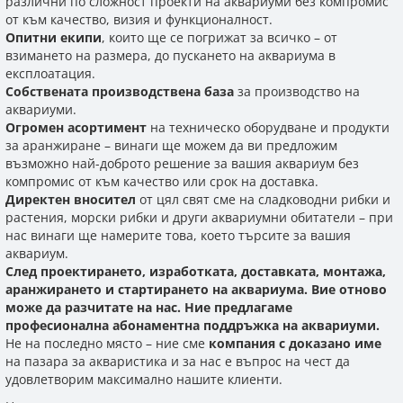
различни по сложност проекти на аквариуми без компромис
от към качество, визия и функционалност.
Опитни екипи
, които ще се погрижат за всичко – от
взимането на размера, до пускането на аквариума в
експлоатация.
Собствената производствена база
за производство на
аквариуми.
Огромен асортимент
на техническо оборудване и продукти
за аранжиране – винаги ще можем да ви предложим
възможно най-доброто решение за вашия аквариум без
компромис от към качество или срок на доставка.
Директен вносител
от цял свят сме на сладководни рибки и
растения, морски рибки и други аквариумни обитатели – при
нас винаги ще намерите това, което търсите за вашия
аквариум.
След проектирането, изработката, доставката, монтажа,
аранжирането и стартирането на аквариума. Вие отново
може да разчитате на нас. Ние предлагаме
професионална абонаментна поддръжка на аквариуми.
Не на последно място – ние сме
компания с доказано име
на пазара за акваристика и за нас е въпрос на чест да
удовлетворим максимално нашите клиенти.