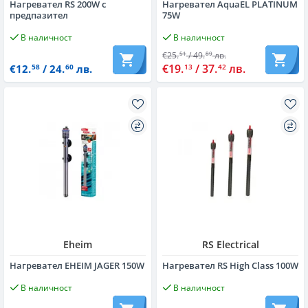
Нагревател RS 200W с
Нагревател AquaEL PLATINUM
предпазител
75W
В наличност
В наличност
€25.
/ 49.
лв.
51
89
€19.
/ 37.
лв.
13
42
€12.
/ 24.
лв.
58
60
Eheim
RS Electrical
Нагревател EHEIM JAGER 150W
Нагревател RS High Class 100W
В наличност
В наличност