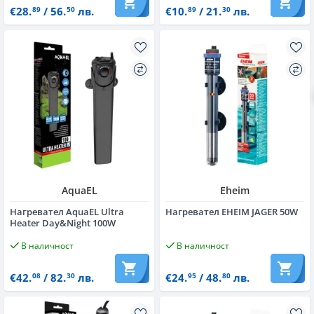
€28.
/ 56.
лв.
€10.
/ 21.
лв.
89
50
89
30
AquaEL
Eheim
Нагревател AquaEL Ultra
Нагревател EHEIM JAGER 50W
Heater Day&Night 100W
В наличност
В наличност
€42.
/ 82.
лв.
€24.
/ 48.
лв.
08
30
95
80