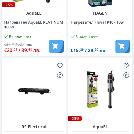
-25%
AquaEL
HAGEN
Нагревател AquaEL PLATINUM
Нагревател Fluval P10 - 10w
100W
В наличност
В наличност
€27.
/ 52.
лв.
05
91
€20.
/ 39.
лв.
29
68
€15.
/ 29.
лв.
29
90
-25%
RS Electrical
AquaEL