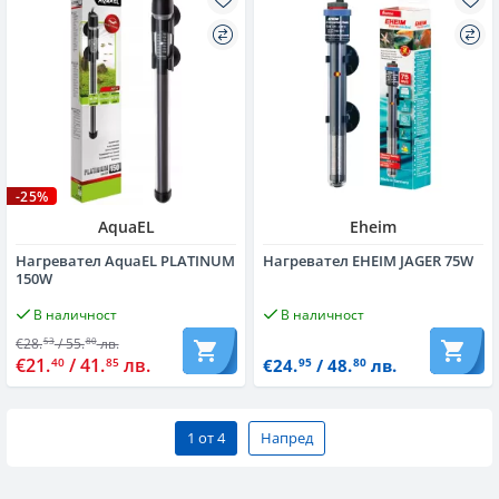
-25%
AquaEL
Eheim
Нагревател AquaEL PLATINUM
Нагревател EHEIM JAGER 75W
150W
В наличност
В наличност
€28.
/ 55.
лв.
53
80
€21.
/ 41.
лв.
40
85
€24.
/ 48.
лв.
95
80
1 от 4
Напред