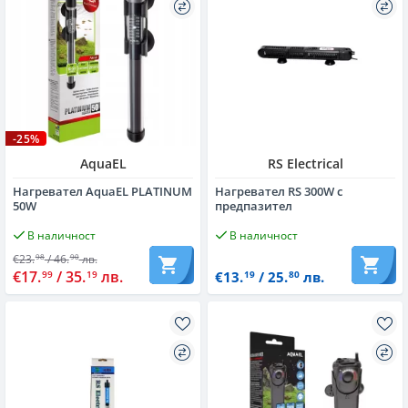
-25%
AquaEL
RS Electrical
Нагревател AquaEL PLATINUM
Нагревател RS 300W с
50W
предпазител
В наличност
В наличност
€23.
/ 46.
лв.
98
90
€17.
/ 35.
лв.
99
19
€13.
/ 25.
лв.
19
80