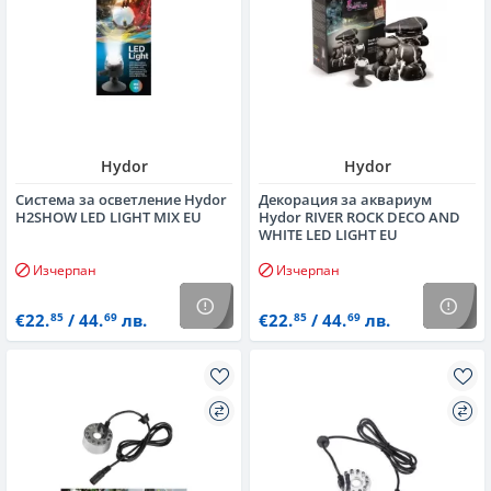
Hydor
Hydor
Система за осветление Hydor
Декорация за аквариум
H2SHOW LED LIGHT MIX EU
Hydor RIVER ROCK DECO AND
WHITE LED LIGHT EU
Изчерпан
Изчерпан
€22.
/ 44.
лв.
€22.
/ 44.
лв.
85
69
85
69