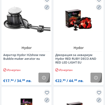
Hydor
Hydor
Аератор Hydor H2show new
Декорация за аквариум
Bubble maker aerator eu
Hydor RED RUBY DECO AND
RED LED LIGHT EU
Изчерпан
Изчерпан
€17.
/ 34.
лв.
€22.
/ 44.
лв.
84
89
85
69