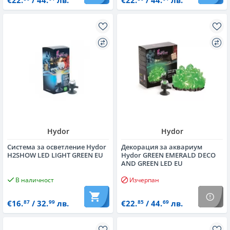
€22.
/ 44.
лв.
€22.
/ 44.
лв.
Hydor
Hydor
Система за осветление Hydor
Декорация за аквариум
H2SHOW LED LIGHT GREEN EU
Hydor GREEN EMERALD DECO
AND GREEN LED EU
В наличност
Изчерпан
€16.
/ 32.
лв.
€22.
/ 44.
лв.
87
99
85
69