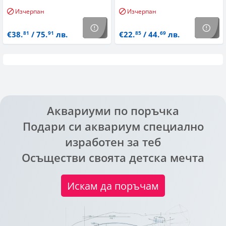
Изчерпан
Изчерпан
€38.
/ 75.
лв.
€22.
/ 44.
лв.
81
91
85
69
Аквариуми по поръчка
Подари си аквариум специално
изработен за теб
Осъществи своята детска мечта
Искам да поръчам