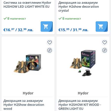
Система за осветление Hydor
Декорация за аквариум
H2SHOW LED LIGHT WHITE EU
Hydor H2show decoration
crystal
В наличност
В наличност
€16.
/ 32.
лв.
€15.
/ 31.
лв.
87
99
85
00
Hydor
Hydor
Декорация за аквариум
Декорация за аквариум
Hydor H2Show decoration
Hydor H2SHOW KIT WOOD -
wood
GREEN LIGHT EU