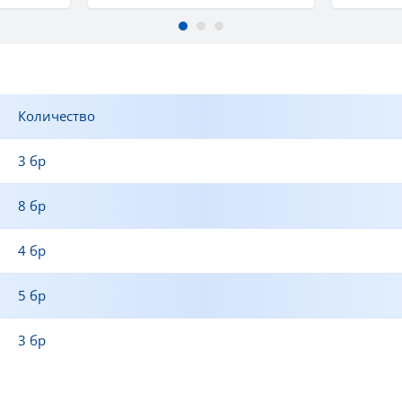
Количество
3 бр
8 бр
4 бр
5 бр
3 бр