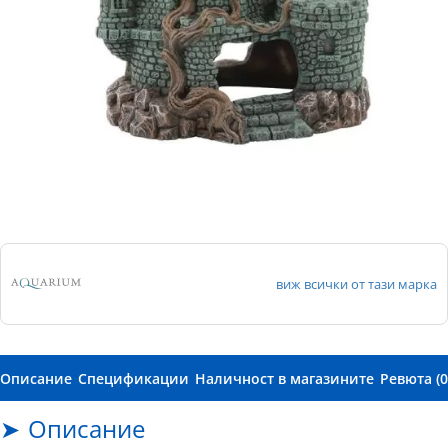
виж всички от тази марка
Описание
Спецификации
Наличност в магазините
Ревюта (0
Описание