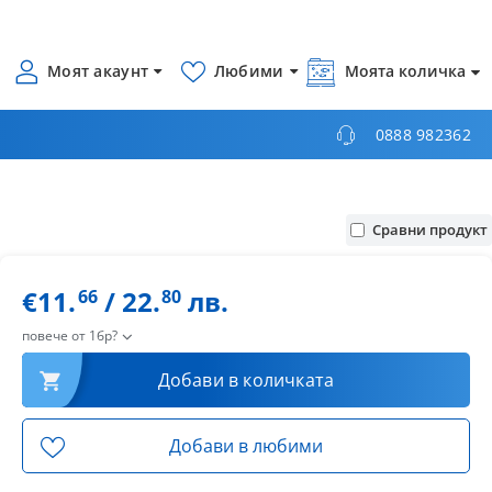
Моят акаунт
Любими
Моята количка
0888 982362
Сравни продукт
€11.
/ 22.
лв.
66
80
повече от 1бр?
Добави в количката
Добави в любими