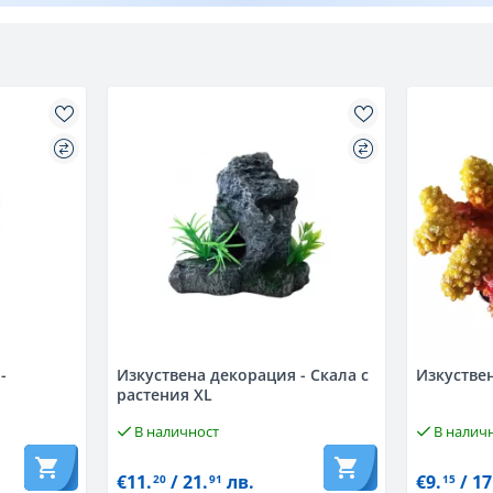
-
Изкуствена декорация - Скала с
Изкуствен
растения XL
В наличност
В налич
€11.
/ 21.
лв.
€9.
/ 17
20
91
15