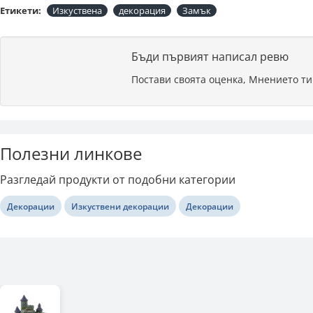
Етикети:
Изкуствена
декорация
Замък
Бъди първият написал ревю
Постави своята оценка, Мнението ти
Полезни линкове
Разгледай продукти от подобни категории
Декорации
Изкуствени декорации
Декорации
Последно разгледани