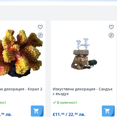
а декорация - Корал 2
Изкуствена декорация - Сандък
с въздух
ност
В наличност
.
лв.
€11.
/ 22.
лв.
90
66
80