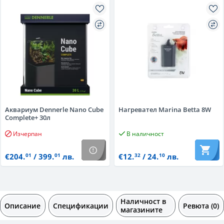
Aквариум Dennerle Nano Cube
Нагревател Marina Betta 8W
Complete+ 30л
Изчерпан
В наличност
€204.
/ 399.
лв.
€12.
/ 24.
лв.
01
01
32
10
Наличност в
Описание
Спецификации
Ревюта (0)
магазините