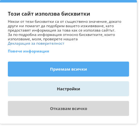
Този сайт използва бисквитки
Някои от тези бисквитки са от съществено значение, докато
други ни помагат да подобрим вашето изживяване, като
предоставят информация за това как се използва сайтът.
За по-подробна информация относно бисквитките, които
използваме, моля, проверете нашата
Декларация за поверителност
Повече информация
Приемам всички
Настройки
Отказвам всичко
WhatsApp - пиши ни
Свържи се с експерт
AquariumBG
Последно разгледани