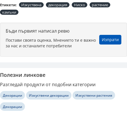
Етикети:
Изкуствена
декорация
Ниско
растение
камъни
Бъди първият написал ревю
Изпрати
Постави своята оценка, Мнението ти е важно
за нас и останалите потребители
Полезни линкове
Разгледай продукти от подобни категории
Декорации
Изкуствени декорации
Изкуствени растения
Декорации