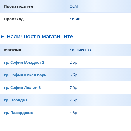
Производител
ОЕМ
Произход
Китай
Наличност в магазините
Магазин
Количество
гр. София Младост 2
2 бр
гр. София Южен парк
5 бр
гр. София Люлин 3
7 бр
гр. Пловдив
7 бр
гр. Пазарджик
4 бр