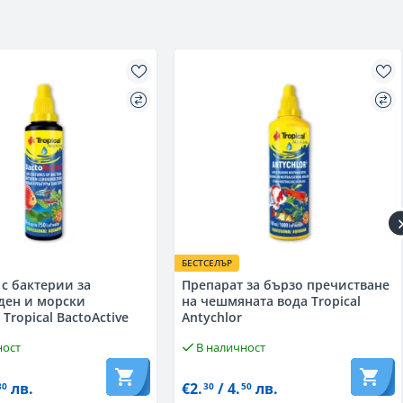
БЕСТСЕЛЪР
с бактерии за
Препарат за бързо пречистване
ден и морски
на чешмяната вода Tropical
Tropical BactoActive
Antychlor
ност
В наличност
лв.
€2.
/ 4.
лв.
30
30
50