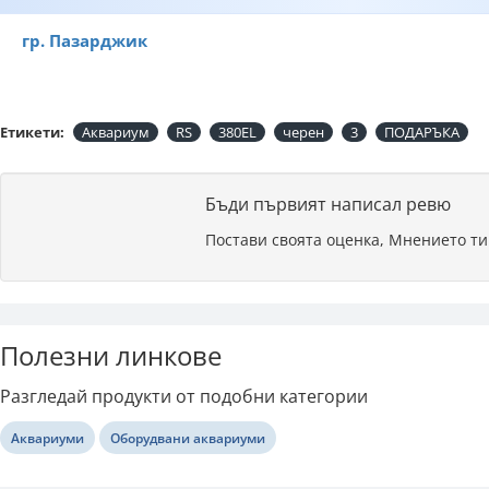
гр. Пазарджик
Етикети:
Аквариум
RS
380EL
черен
3
ПОДАРЪКА
Бъди първият написал ревю
Постави своята оценка, Мнението ти
Полезни линкове
Разгледай продукти от подобни категории
Аквариуми
Оборудвани аквариуми