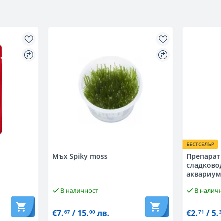
БЕСТСЕЛЪР
Мъх Spiky moss
Препарат 
сладково
аквариум 
В наличност
В налич
€7.
/ 15.
лв.
€2.
/ 5.
67
00
71