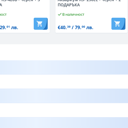
А
ПОДАРЪКА
ност
В наличност
29.
лв.
€40.
/ 79.
лв.
01
39
00