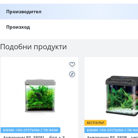
Производител
Произход
Подобни продукти
БЕСТСЕЛЪР
ВЗЕМИ -10% ОТСТЪПКА С TBI BANK
ВЗЕМИ -10% ОТСТЪПКА С TBI B
Аквариум RS-380EL - бял + 3
Аквариум RS-380B - чер