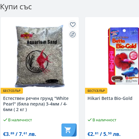
Купи със
БЕСТСЕЛЪР
БЕСТСЕЛЪР
Естествен речен грунд "White
Hikari Betta Bio-Gold
Pearl" (бяла перла) 3-4мм / 4-
6мм ( 2 кг )
В наличност
В наличност
€3.
/ 7.
лв.
€2.
/ 5.
лв.
89
61
81
50