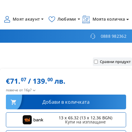
Моят акаунт
Любими
Моята количка
0888 982362
Сравни продукт
€71.
/ 139.
лв.
07
00
повече от 1бр?
Добави в количката
13 x €6.32 (13 x 12.36 BGN)
Купи на изплащане