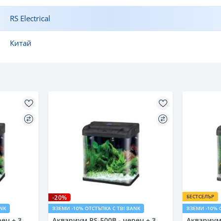
RS Electrical
Китай
БЕСТСЕЛЪР
-20%
ANK
ВЗЕМИ -10% ОТСТЪПКА С TBI BANK
ВЗЕМИ -10% 
ен + 3
Аквариум RS-500B - черен + 3
Аквариум 