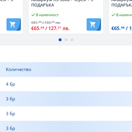
ПОДАРЪКА
ПОДАРЪК
В наличност
В налич
€81.
/ 159.
лв.
30
01
€65.
/ 127.
лв.
€65.
/ 1
04
21
96
Количество
4 бр
3 бр
3 бр
3 бр