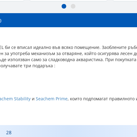
)
EL би се вписал идеално във всяко помещение. Заоблените ръб
н за употреба механизъм за отваряне, който осигурява лесен д
де използван само за сладководна акваристика. При покупката 
получавате три подаръка :
achem Stability
и
Seachem Prime
, които подпомагат правилното 
28