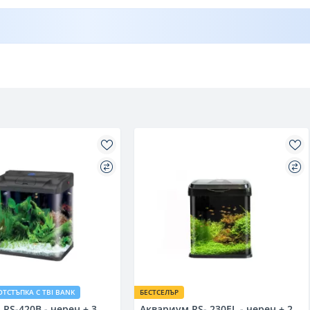
ОТСТЪПКА С TBI BANK
БЕСТСЕЛЪР
RS-420B - черен + 3
Аквариум RS- 230EL - черен + 2