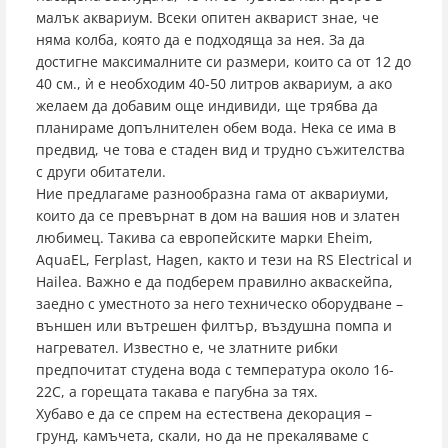
малък аквариум. Всеки опитен акварист знае, че
няма колба, която да е подходяща за нея. За да
достигне максималните си размери, които са от 12 до
40 см., ѝ е необходим 40-50 литров аквариум, а ако
желаем да добавим още индивиди, ще трябва да
планираме допълнителен обем вода. Нека се има в
предвид, че това е стаден вид и трудно съжителства
с други обитатели.
Ние предлагаме разнообразна гама от аквариуми,
които да се превърнат в дом на вашия нов и златен
любимец. Такива са европейските марки Eheim,
AquaEL, Ferplast, Hagen, както и тези на RS Electrical и
Hailea. Важно е да подберем правилно акваскейпа,
заедно с уместното за него техническо оборудване –
външен или вътрешен филтър, въздушна помпа и
нагревател. Известно е, че златните рибки
предпочитат студена вода с температура около 16-
22C, а горещата такава е пагубна за тях.
Хубаво е да се спрем на естествена декорация –
грунд, камъчета, скали, но да не прекаляваме с