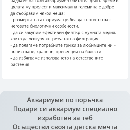
радваме на този аквариумен обитател дълго време в
цялата му прелест и максимална големина е добре
да съобразим някои неща:
- размерът на аквариума трябва да съответства с
неговите биологични особености.
- да си закупим ефективен филтър с нужната медия,
които да осигуряват резултатна филтрация
- да полагаме потребните грижи за любимците ни –
почистване, хранене, превенция на болести
- да избягваме използването на естествените
растения
Аквариуми по поръчка
Подари си аквариум специално
изработен за теб
Осъществи своята детска мечта