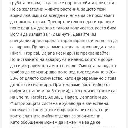
грубата основа, за да не се наранят обитателите ни.
Не са желателни живите растения, защото тези
водни любимци са всеядни и няма да се поколебаят
да похапнат с тях. Препоръчително е да ги храните
поне веднъж дневно с такова количество, което биха
могли да изядат за 1-2 минути. Давайте им
специализирана храна с гарантирано качество, за да
са здрави. Предоставяме такава на производителите
Hikari, Tropical, Dajana Pet и др. Не прехранвайте!
Почистването на аквариума е навик, който е добре
да си изградим от самото начало. Смяната на водата
трябва да се извършва поне веднъж седмично в 20-
30% от цялото количество, като едновременно с това
дъното се сифонира. Притежаваме богат избор от
сифони (ръчни и на батерии), като по-известните са
на Eheim, Ferplast, AquaEL, Hagen, Dennerle и др.
Филтриращата система е хубаво да е качествена,
понеже екскрементите и хранителните остатъци,
които златните рибки отделят са значителни.
Като обобщение можем да кажем, че за да се