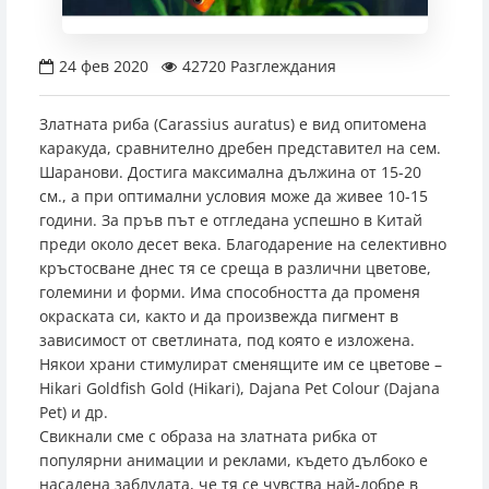
Кръгли аквариуми
Филтър Медия
Дозиращи помпи
Аксесоари за осветление
Обратни осмози
Родилки
Адаптери
Интерактивни декорации
pH и буфери
Сол
Таблетки
Прахообразна
Контролери и измервателни уреди
Други аксесоари
Инкубатори
Градински езера
Фонтанни и езерни помпи
Други пасажни риби
0888 982 362
Градински езера
Резервни пълнители
Реактори
Лепила и силикон
Резервни лампи
Препарати срещу болести и паразити
Препарати срещу болести и паразити
Храна за бебета
Други аксесоари за CO2 системи
Прахосмукачки за езера
Едри аквариумни риби
24 фев 2020
42720 Разглеждания
Магазин Пловдив
Поставки за аквариуми
Wi-Fi модули
Други
Натурални храни за риби
Живораждащи риби
Златната риба (Carassius auratus) е вид опитомена
каракуда, сравнително дребен представител на сем.
Магазин София - Люлин
Подложки за аквариуми
Седмична храна
Коридораси
Шаранови. Достига максимална дължина от 15-20
см., а при оптимални условия може да живее 10-15
години. За пръв път е отгледана успешно в Китай
Замразена храна за сладководни риби
Лабиринтови риби
Магазин София - Южен Парк
преди около десет века. Благодарение на селективно
кръстосване днес тя се среща в различни цветове,
Нестандартни риби
големини и форми. Има способността да променя
Магазин София - Младост
окраската си, както и да произвежда пигмент в
Харацини
зависимост от светлината, под която е изложена.
Някои храни стимулират сменящите им се цветове –
Магазин Пазарджик
Hikari Goldfish Gold (Hikari), Dajana Pet Colour (Dajana
Pet) и др.
Свикнали сме с образа на златната рибка от
популярни анимации и реклами, където дълбоко е
насадена заблудата, че тя се чувства най-добре в