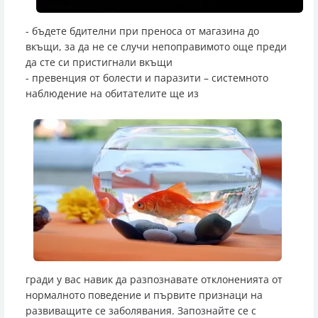
- бъдете бдителни при преноса от магазина до
вкъщи, за да не се случи непоправимото още преди
да сте си пристигнали вкъщи
- превенция от болести и паразити – системното
наблюдение на обитателите ще из
гради у вас навик да разпознавате отклоненията от
нормалното поведение и първите признаци на
развиващите се заболявания. Запознайте се с