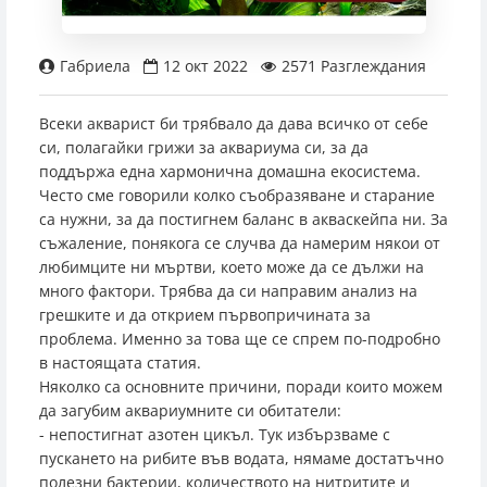
Кръгли аквариуми
Филтър Медия
Дозиращи помпи
Аксесоари за осветление
Обратни осмози
Родилки
Адаптери
Интерактивни декорации
pH и буфери
Сол
Таблетки
Прахообразна
Контролери и измервателни уреди
Други аксесоари
Инкубатори
Градински езера
Фонтанни и езерни помпи
Други пасажни риби
0888 982 362
Градински езера
Резервни пълнители
Реактори
Лепила и силикон
Резервни лампи
Препарати срещу болести и паразити
Препарати срещу болести и паразити
Храна за бебета
Други аксесоари за CO2 системи
Прахосмукачки за езера
Едри аквариумни риби
Габриела
12 окт 2022
2571 Разглеждания
Магазин Пловдив
Поставки за аквариуми
Wi-Fi модули
Други
Натурални храни за риби
Живораждащи риби
Всеки акварист би трябвало да дава всичко от себе
си, полагайки грижи за аквариума си, за да
Магазин София - Люлин
Подложки за аквариуми
Седмична храна
Коридораси
поддържа една хармонична домашна екосистема.
Често сме говорили колко съобразяване и старание
са нужни, за да постигнем баланс в акваскейпа ни. За
Замразена храна за сладководни риби
Лабиринтови риби
Магазин София - Южен Парк
съжаление, понякога се случва да намерим някои от
любимците ни мъртви, което може да се дължи на
Нестандартни риби
много фактори. Трябва да си направим анализ на
Магазин София - Младост
грешките и да открием първопричината за
Харацини
проблема. Именно за това ще се спрем по-подробно
в настоящата статия.
Магазин Пазарджик
Няколко са основните причини, поради които можем
да загубим аквариумните си обитатели:
- непостигнат азотен цикъл. Тук избързваме с
пускането на рибите във водата, нямаме достатъчно
полезни бактерии, количеството на нитритите и