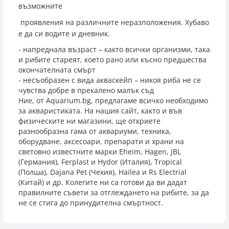
възможните
проявления на различните неразположения. Хубаво
е да си водите и дневник.
- напреднала възраст – както всички организми, така
и рибите стареят, което рано или късно предшества
окончателната смърт
- несъобразен с вида акваскейп – никоя риба не се
чувства добре в прекалено малък съд
Ние, от Aquarium.bg, предлагаме всичко необходимо
за акваристиката. На нашия сайт, както и във
физическите ни магазини, ще откриете
разнообразна гама от аквариуми, техника,
оборудване, аксесоари, препарати и храни на
световно известните марки Eheim, Hagen, JBL
(Германия), Ferplast и Hydor (Италия), Tropical
(Полша), Dajana Pet (Чехия), Hailea и Rs Еlectrial
(Китай) и др. Колегите ни са готови да ви дадат
правилните съвети за отглеждането на рибите, за да
не се стига до принудителна смъртност.