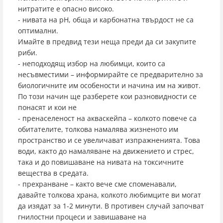
нитратите е опасно високо.
- нивата на pH, обща и карбонатна твърдост не са
оптимални.
Имайте в предвид тези неща преди да си закупите
риби.
- неподходящ избор на любимци, които са
несъвместими – информирайте се предварително за
биологичните им особености и начина им на живот.
По този начин ще разберете кои разновидности се
понасят и кои не
- пренаселеност на акваскейпа – колкото повече са
обитателите, толкова намалява жизненото им
пространство и се увеличават изпражненията. Това
води, както до намаляване на движението и стрес,
така и до повишаване на нивата на токсичните
вещества в средата.
- прехранване – както вече сме споменавали,
давайте толкова храна, колкото любимците ви могат
да изядат за 1-2 минути. В противен случай започват
гнилостни процеси и завишаване на