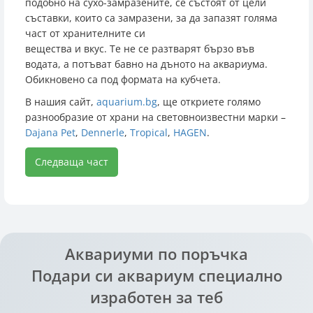
подобно на сухо-замразените, се състоят от цели
съставки, които са замразени, за да запазят голяма
част от хранителните си
вещества и вкус. Те не се разтварят бързо във
водата, а потъват бавно на дъното на аквариума.
Обикновено са под формата на кубчета.
В нашия сайт,
aquarium.bg
, ще откриете голямо
разнообразие от храни на световноизвестни марки –
Dajana Pet
,
Dennerle
,
Tropical
,
HAGEN
.
Следваща част
Аквариуми по поръчка
Подари си аквариум специално
изработен за теб