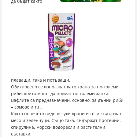
да бъдат както
плаващи, така и потъващи.
Обикновено се използват като храна за по-големи
риби, които могат да поемат по-големи хапки.
Вафлите са предназначени, основно, за дънни риби
– сомове и т.н.
Както повечето видове сухи храни и тези съдържат
месо и зеленчуци. Също така, съдържат протеини,
спирулина, морски водорасли и растителни
съставки.