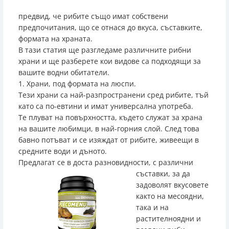
предвид, че рибите също имат собствени
предпочитания, що се отнася до вкуса, съставките,
формата на храната.
В тази статия ще разгледаме различните рибни
храни и ще разберете кои видове са подходящи за
вашите водни обитатели.
1. Храни, под формата на люспи.
Тези храни са най-разпространени сред рибите, тъй
като са по-евтини и имат универсална употреба.
Те плуват на повърхността, където служат за храна
на вашите любимци, в най-горния слой. След това
бавно потъват и се изяждат от рибите, живеещи в
средните води и дъното.
Предлагат се в доста ра
зновидности, с различни
съставки, за да
задоволят вкусовете
както на месоядни,
така и на
растителноядни и