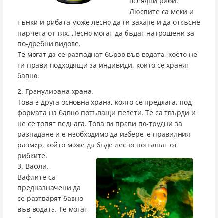
всеядни риби.
Люспите са меки и
тънки и рибата може лесно да ги захапе и да откъсне
парчета от тях. Лесно могат да бъдат натрошени за
по-дребни видове.
Те могат да се разпаднат бързо във водата, което не
ги прави подходящи за индивиди, които се хранят
бавно.
2. Гранулирана храна.
Това е друга основна храна, която се предлага, под
формата на бавно потъващи пелети. Те са твърди и
не се топят веднага. Това ги прави по-трудни за
разпадане и е необходимо да изберете правилния
размер, който може да бъде лесно погълнат от
рибките.
3. Вафли.
Вафлите са
предназначени да
се разтварят бавно
във водата. Те могат