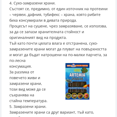
4. Сухо-замразени храни.
Състоят се, предимно, от един източник на протеини
– червеи, дафния, тубифекс – храна, която рибите
биха консумирали в дивата природа.
Процесът на сушене, чрез замразяване, се използва,
за да се запази хранителната стойност и
оригиналният вид на продукта.
Тъй като почти цялата влага е отстранена, сухо-
замразените храни могат да плуват на повърхността
и могат да бъдат натрошени на по-малки парчета, за
по-лесна
консумация.
За разлика от
повечето живи и
замразени храни,
този вид може да се
съхранява на
стайна температура.
5. Замразени храни.
Замразените храни са друг вариант, тъй като,