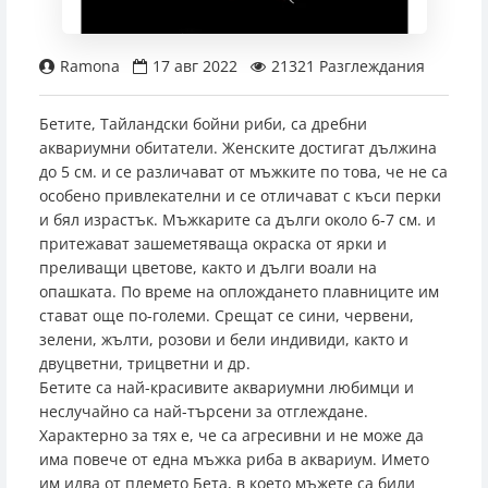
Кръгли аквариуми
Филтър Медия
Дозиращи помпи
Аксесоари за осветление
Обратни осмози
Родилки
Адаптери
Интерактивни декорации
pH и буфери
Сол
Таблетки
Прахообразна
Контролери и измервателни уреди
Други аксесоари
Инкубатори
Градински езера
Фонтанни и езерни помпи
Други пасажни риби
0888 982 362
Градински езера
Резервни пълнители
Реактори
Лепила и силикон
Резервни лампи
Препарати срещу болести и паразити
Препарати срещу болести и паразити
Храна за бебета
Други аксесоари за CO2 системи
Прахосмукачки за езера
Едри аквариумни риби
Ramona
17 авг 2022
21321 Разглеждания
Магазин Пловдив
Поставки за аквариуми
Wi-Fi модули
Други
Натурални храни за риби
Живораждащи риби
Бетите, Тайландски бойни риби, са дребни
аквариумни обитатели. Женските достигат дължина
Магазин София - Люлин
Подложки за аквариуми
Седмична храна
Коридораси
до 5 см. и се различават от мъжките по това, че не са
особено привлекателни и се отличават с къси перки
и бял израстък. Мъжкарите са дълги около 6-7 см. и
Замразена храна за сладководни риби
Лабиринтови риби
Магазин София - Южен Парк
притежават зашеметяваща окраска от ярки и
преливащи цветове, както и дълги воали на
Нестандартни риби
опашката. По време на оплождането плавниците им
Магазин София - Младост
стават още по-големи. Срещат се сини, червени,
Харацини
зелени, жълти, розови и бели индивиди, както и
двуцветни, трицветни и др.
Магазин Пазарджик
Бетите са най-красивите аквариумни любимци и
неслучайно са най-търсени за отглеждане.
Характерно за тях е, че са агресивни и не може да
има повече от една мъжка риба в аквариум. Името
им идва от племето Бета, в което мъжете са били