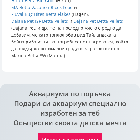
Hikari Betta Bio-Gold
(Hikari),
MA Betta Vacation Block Food
и
Fluval Bug Bites Betta Flakes
(Hagen),
Dajana Pet ISF Betta Pellets
и
Dajana Pet Betta Pellets
(Dajana Pet) и др. Не на последно място е редно да
добавим, че като топлолюбив вид Тайландската
бойна риба изпитва потребност от нагревател, който
да поддържа оптимални градуси за развитието ѝ –
Marina Betta 8W (Marina).
Аквариуми по поръчка
Подари си аквариум специално
изработен за теб
Осъществи своята детска мечта