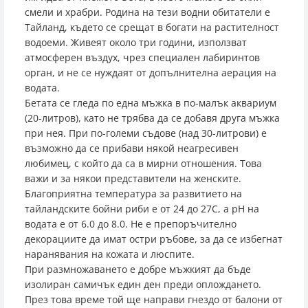
смели и храбри. Родина на тези водни обитатели е
Тайланд, където се срещат в богати на растителност
водоеми. Живеят около три години, използват
атмосферен въздух, чрез специален лабиринтов
орган, и не се нуждаят от допълнителна аерация на
водата.
Бетата се гледа по една мъжка в по-малък аквариум
(20-литров), като не трябва да се добавя друга мъжка
при нея. При по-големи съдове (над 30-литрови) е
възможно да се прибави някой неагресивен
любимец, с който да са в мирни отношения. Това
важи и за някои представители на женските.
Благоприятна температура за развитието на
тайландските бойни риби е от 24 до 27C, а pH на
водата е от 6.0 до 8.0. Не е препоръчително
декорациите да имат остри ръбове, за да се избегнат
наранявания на кожата и люспите.
При размножаването е добре мъжкият да бъде
изолиран самичък един ден преди оплождането.
През това време той ще направи гнездо от балони от