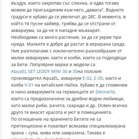
въздух, които закрепва със слюнка, и едва тогава
можем да присъединим към него „дамата“. Водните
градуси е хубаво да се увеличат до 28C. В момента, в
който тя пусне хайвер, трябва да се отстрани от
аквариума, за да не я нападне мъжкарят.
Необходими са много растения, за да се укрие при
нужда. Малките е добре да растат в аерирана среда.
Ние разполагаме с изключително разнообразие от
малки аквариуми, както и колби, които са подходящи
за Бети. Популярни марки и модели са
AquaEL SET LEDDY MINI 30
и
35
на полския
производител AquaEL, аквариум
E-02
,
E-05
, както и
колба
V-01
на китайския Hailea. Хубаво е да споменем
и нано аквариумите на германците от
Dennerle
,
които са предназначени за дребни водни любимци,
като малки риби, рачета, скариди и др. Освен всичко
друго те внасят красота и уют в помещенията.
По отношение на храненето Бетите не са
претенциозни и похапват всякаква специализирана
храна – суха, жива или замразена. Такава е