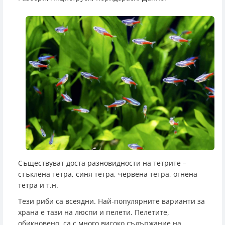
Съществуват доста разновидности на тетрите –
стъклена тетра, синя тетра, червена тетра, огнена
тетра и т.н.
Тези риби са всеядни. Най-популярните варианти за
храна е тази на люспи и пелети. Пелетите,
обикновено, са с много високо съдържание на