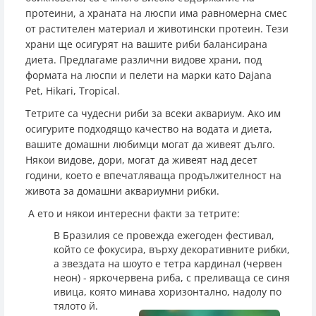
протеини, а храната на люспи има равномерна смес
от растителен материал и животински протеин. Тези
храни ще осигурят на вашите риби балансирана
диета. Предлагаме различни видове храни, под
формата на люспи и пелети на марки като Dajana
Pet, Hikari, Tropical.
Тетрите са чудесни риби за всеки аквариум. Ако им
осигурите подходящо качество на водата и диета,
вашите домашни любимци могат да живеят дълго.
Някои видове, дори, могат да живеят над десет
години, което е впечатляваща продължителност на
живота за домашни аквариумни рибки.
А ето и някои интересни факти за тетрите:
В Бразилия се провежда ежегоден фестивал,
който се фокусира, върху декоративните рибки,
а звездата на шоуто е тетра кардинал (червен
неон) - яркочервена риба, с преливаща се синя
ивица, която минава
хоризонтално, надолу по
тялото й.