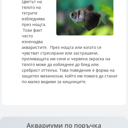
Цветът на
тялото на
тетрите
избледнява
през нощта.
Този факт
често
изненадва
акваристите. През нощта или когато се
чувстват стресирани или застрашени,
преливащата им синя и червена окраска на
тялото може да избледнее до блед или
сребрист оттенък. Това поведение е форма на
защитен механизъм, който им помага да станат
по-малко видими за хищниците.
Аквариуми по поръчка