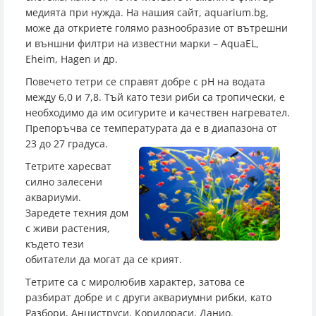
медията при нужда. На нашия сайт, aquarium.bg,
може да откриете голямо разнообразие от вътрешни
и външни филтри на известни марки – AquaEL,
Eheim, Hagen и др.
Повечето тетри се справят добре с pH на водата
между 6,0 и 7,8. Тъй като тези риби са тропически, е
необходимо да им осигурите и качествен нагревател.
Препоръчва се температурата да е в диапазона от
23 до 27 градуса.
Тетрите харесват
силно залесени
аквариуми.
Заредете техния дом
с живи растения,
където тези
обитатели да могат да се крият.
Тетрите са с миролюбив характер, затова се
разбират добре и с други аквариумни рибки, като
Разбори, Анциструси, Коридораси, Данио.