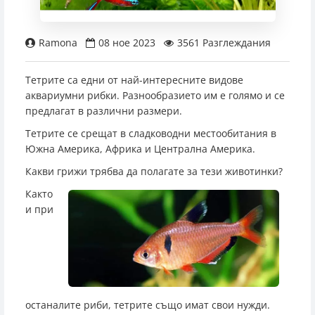
Кръгли аквариуми
Филтър Медия
Дозиращи помпи
Аксесоари за осветление
Обратни осмози
Родилки
Адаптери
Интерактивни декорации
pH и буфери
Сол
Таблетки
Прахообразна
Контролери и измервателни уреди
Други аксесоари
Инкубатори
Градински езера
Фонтанни и езерни помпи
Други пасажни риби
0888 982 362
Градински езера
Резервни пълнители
Реактори
Лепила и силикон
Резервни лампи
Препарати срещу болести и паразити
Препарати срещу болести и паразити
Храна за бебета
Други аксесоари за CO2 системи
Прахосмукачки за езера
Едри аквариумни риби
Ramona
08 ное 2023
3561 Разглеждания
Магазин Пловдив
Поставки за аквариуми
Wi-Fi модули
Други
Натурални храни за риби
Живораждащи риби
Тетрите са едни от най-интересните видове
аквариумни рибки. Разнообразието им е голямо и се
Магазин София - Люлин
Подложки за аквариуми
Седмична храна
Коридораси
предлагат в различни размери.
Тетрите се срещат в сладководни местообитания в
Замразена храна за сладководни риби
Лабиринтови риби
Магазин София - Южен Парк
Южна Америка, Африка и Централна Америка.
Какви грижи трябва да полагате за тези животинки?
Нестандартни риби
Магазин София - Младост
Както
и при
Харацини
Магазин Пазарджик
останалите риби, тетрите също имат свои нужди.