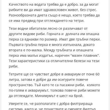
Качеството на водата трябва да е добро, за да могат
рибките ви да имат здравословен живот, без стрес.
Разнообразната диета също е нещо, което трябва да
се има предвид при отглеждането на тетри.
Тези водни обитатели лесно се различават от
другите видове риби. Горната и долната им опашна
перка са еднакви по размер. Имат две гръбни перки.
Първата гръбна перка е много изпъкнала, докато
втората е по-малка. Между гръбната и опашната
перка има малък издатък, наречен "мазен плавник".
Тези характеристики са отличителни белези на тези
риби.
Тетрите ще се чувстват добре в аквариум от поне 60
литра, затова е добре да им осигурите повече
пространство. Тъй като те са пасажни риби, колкото
по-голям е аквариумът, толкова повече риби можете
да отглеждате. Минимумът е шест на брой.
Уверете се, че разполагате с добра филтрираща
система, както и, че почиствате и сменяте филтър