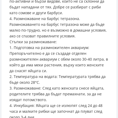
по-активни и бързи видове, които не са склонни да
бъдат нападани от тях. Добре се разбират с риби
като сомове и други барбуси.
4. Размножаване на барбус тетразона.
Размножаването на барбус тетразона може да бъде
малко по-трудно, но е възможно в домашни условия,
ако се спазват правилните условия.
Стъпки за размножаване:
1. Подготовка на размножителен аквариум:
Препоръчително е да се създаде отделен
размножителен аквариум с обем около 30-40 литра, в
който да има меки растения, върху които женските
да снасят яйцата си.
2. Температура на водата: Температурата трябва да
бъде около 28°C.
3. Размножаване: След като женската снесе яйцата,
родителите трябва да бъдат премахнати, за да не
изядат потомството.
4. Инкубация: Яйцата ще се излюпят след 24 до 48
часа и малките рибки ще започнат да плуват след
около 3-4 дни.