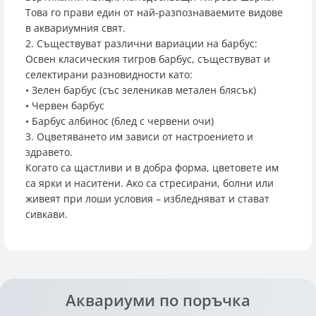
Това го прави един от най-разпознаваемите видове
в аквариумния свят.
2. Съществуват различни вариации на барбус:
Освен класическия тигров барбус, съществуват и
селектирани разновидности като:
• Зелен барбус (със зеленикав метален блясък)
• Червен барбус
• Барбус албинос (блед с червени очи)
3. Оцветяването им зависи от настроението и
здравето.
Когато са щастливи и в добра форма, цветовете им
са ярки и наситени. Ако са стресирани, болни или
живеят при лоши условия – избледняват и стават
сивкави.
Аквариуми по поръчка