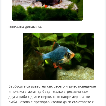
социална динамика.
Барбусите са известни със своето игриво поведение
и понякога могат да бъдат малко агресивни към
други риби с дълги перки, като например златни
риби. Затова е препоръчително да ги съчетавате с