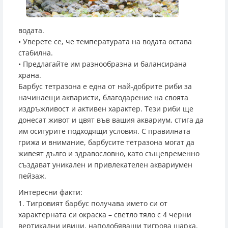
водата.
• Уверете се, че температурата на водата остава
стабилна.
• Предлагайте им разнообразна и балансирана
храна.
Барбус тетразона е една от най-добрите риби за
начинаещи акваристи, благодарение на своята
издръжливост и активен характер. Тези риби ще
донесат живот и цвят във вашия аквариум, стига да
им осигурите подходящи условия. С правилната
грижа и внимание, барбусите тетразона могат да
живеят дълго и здравословно, като същевременно
създават уникален и привлекателен аквариумен
пейзаж.
Интересни факти:
1. Тигровият барбус получава името си от
характерната си окраска – светло тяло с 4 черни
вертикални ивици, наподобяващи тигрова шарка.