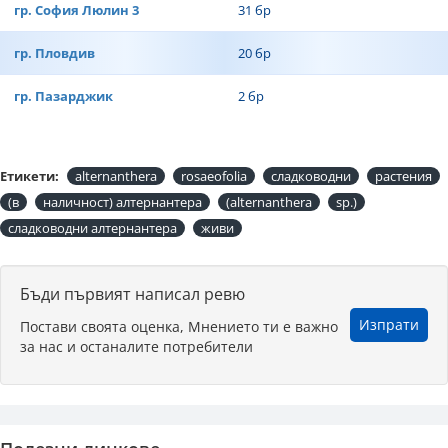
гр. София Люлин 3
31 бр
гр. Пловдив
20 бр
гр. Пазарджик
2 бр
Етикети:
alternanthera
rosaeofolia
сладководни
растения
(в
наличност) алтернантера
(alternanthera
sp.)
сладководни алтернантера
живи
Бъди първият написал ревю
Изпрати
Постави своята оценка, Мнението ти е важно
за нас и останалите потребители