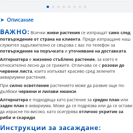
Описание
ВАЖНО:
Всички
живи растения
се изпращат
само след
потвърждение от страна на клиента
. Преди изпращане наш
служител задължително се свързва с вас по телефон за
потвърждение на поръчката
и
уточняване на доставката
.
Алтернатера
е
жизнено стъблено растение
, за което е
относително лесно да се грижите. Отличава се с
розови до
червени листа
, които изпъкват красиво сред зелените
аквариумни растения.
При
силно осветление
растението може да развие още по-
дълбоки
червени и лилави нюанси
.
Алтернатера
е подходяща като растение за
среден план
или
заден план
в аквариума. Може да се подрязва или да се остави
да израсне по-високо, като осигурява
отлично укритие за
риби и скариди
.
Инструкции за засаждане: