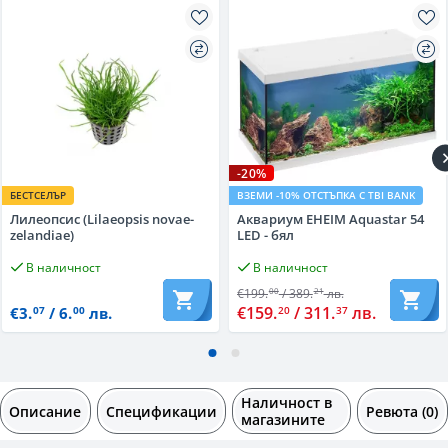
-20%
БЕСТСЕЛЪР
ВЗЕМИ -10% ОТСТЪПКА С TBI BANK
Лилеопсис (Lilaeopsis novae-
Аквариум EHEIM Aquastar 54
zelandiae)
LED - бял
В наличност
В наличност
€199.
/ 389.
лв.
00
21
€159.
/ 311.
лв.
20
37
€3.
/ 6.
лв.
07
00
Наличност в
Описание
Спецификации
Ревюта (0)
магазините