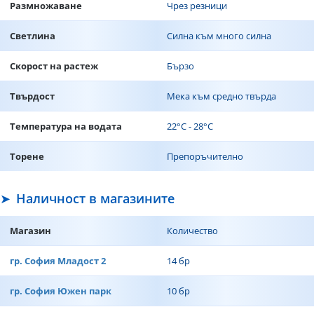
Размножаване
Чрез резници
Светлина
Силна към много силна
Скорост на растеж
Бързо
Твърдост
Мека към средно твърда
Температура на водата
22°C - 28°C
Торене
Препоръчително
Наличност в магазините
Магазин
Количество
гр. София Младост 2
14 бр
гр. София Южен парк
10 бр