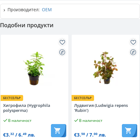
Производител:
OEM
Подобни продукти
БЕСТСЕЛЪР
БЕСТСЕЛЪР
Хигрофила (Hygrophila
Лудвигия (Ludwigia repens
polysperma)
'Rubin')
В наличност
В наличност
€3.
/ 6.
лв.
€3.
/ 7.
лв.
32
49
58
00