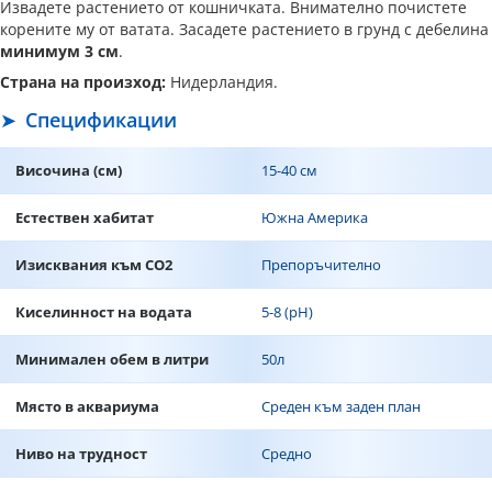
Извадете растението от кошничката. Внимателно почистете
корените му от ватата. Засадете растението в грунд с дебелина
минимум 3 см
.
Страна на произход:
Нидерландия.
Спецификации
Височина (см)
15-40 см
Естествен хабитат
Южна Америка
Изисквания към CO2
Препоръчително
Киселинност на водата
5-8 (pH)
Минимален обем в литри
50л
Място в аквариума
Среден към заден план
Ниво на трудност
Средно