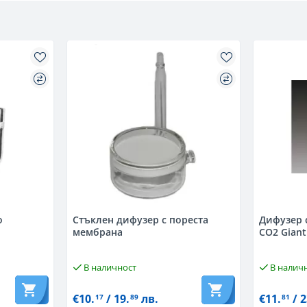
o
Стъклен дифузер с пореста
Дифузер 
мембрана
CO2 Giant
В наличност
В налич
€10.
/ 19.
лв.
€11.
/ 2
17
89
81