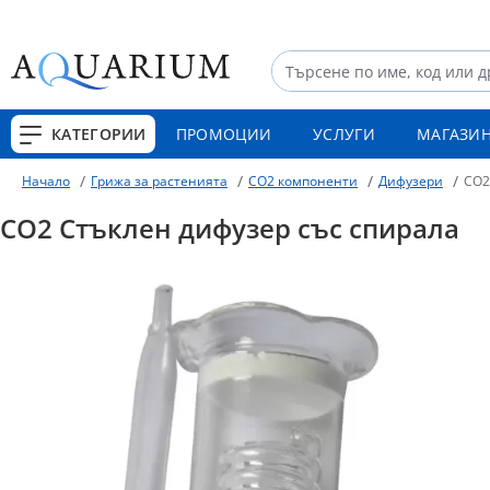
КАТЕГОРИИ
ПРОМОЦИИ
УСЛУГИ
МАГАЗИ
Грижа за растенията
CO2 компоненти
Дифузери
CO2
Начало
CO2 Стъклен дифузер със спирала