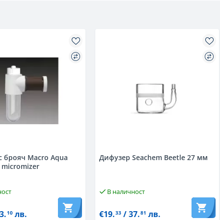
с брояч Macro Aqua
Дифузер Seachem Beetle 27 мм
 micromizer
ност
В наличност
3.
лв.
€19.
/ 37.
лв.
10
33
81