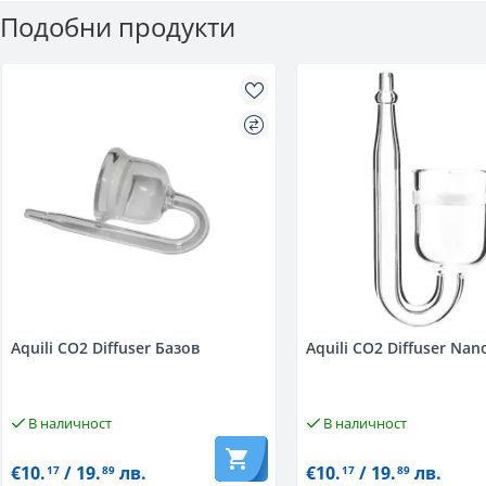
Подобни продукти
Aquili CO2 Diffuser Базов
Aquili CO2 Diffuser Nan
В наличност
В наличност
€10.
/ 19.
лв.
€10.
/ 19.
лв.
17
89
17
89