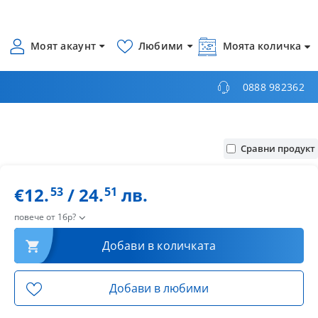
Моят акаунт
Любими
Моята количка
0888 982362
Сравни продукт
€12.
/ 24.
лв.
53
51
повече от 1бр?
Добави в количката
Добави в любими