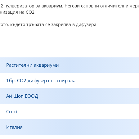
2 пулверизатор за аквариум. Негови основни отличителни черт
онизация на CO2
тото, където тръбата се закрепва в дифузeра
Растителни аквариуми
1бр. CO2 дифузер със спирала
Ай Шоп ЕООД
Croci
Италия