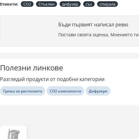
Етикети:
CO2
Стъклен
дифузер
със
спирала
Бъди първият написал ревю
Постави своята оценка, Мнението ти
Полезни линкове
Разгледай продукти от подобни категории
Грижа за растенията
CO2 компоненти
Дифузери
Последно разгледани