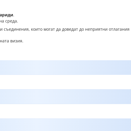
кариди
.
на среда.
и съединения, които могат да доведат до неприятни отлагания
ната визия.