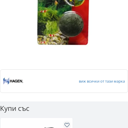
виж всички от тази марка
Купи със