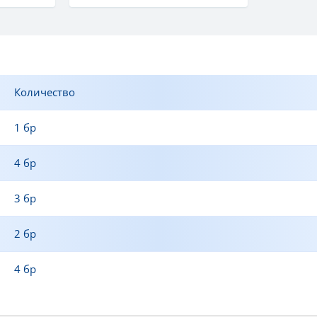
Количество
1 бр
4 бр
3 бр
2 бр
4 бр