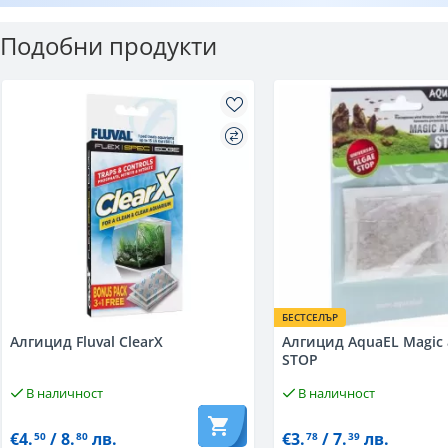
Подобни продукти
БЕСТСЕЛЪР
Алгицид Fluval ClearX
Алгицид AquaEL Magic 
STOP
В наличност
В наличност
€4.
/ 8.
лв.
€3.
/ 7.
лв.
50
80
78
39