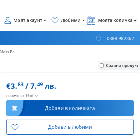
Моят акаунт
Любими
Моята количка
0888 982362
Moss Ball
Сравни продукт
€3.
/ 7.
лв.
83
49
повече от 1бр?
Добави в количката
Добави в любими