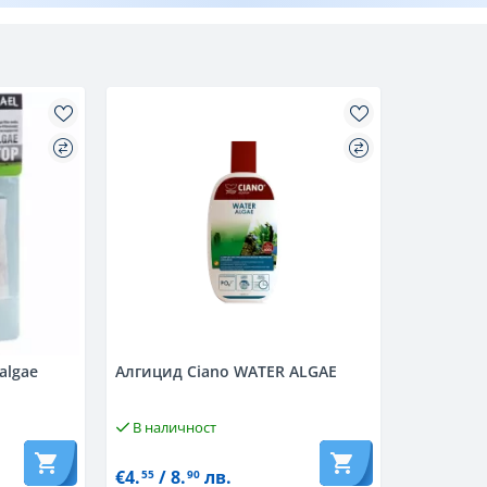
algae
Алгицид Ciano WATER ALGAE
В наличност
€4.
/ 8.
лв.
55
90