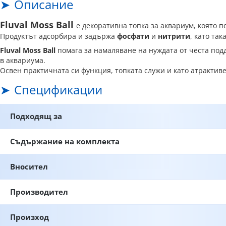
Описание
Fluval Moss Ball
е декоративна топка за аквариум, която 
Продуктът адсорбира и задържа
фосфати
и
нитрити
, като та
Fluval Moss Ball
помага за намаляване на нуждата от честа под
в аквариума.
Освен практичната си функция, топката служи и като атрактиве
Спецификации
Подходящ за
Съдържание на комплекта
Вносител
Производител
Произход