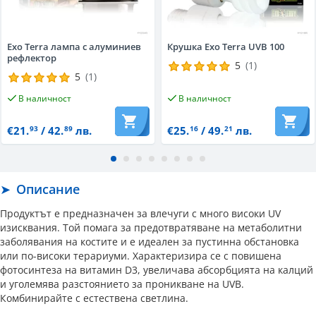
Exo Terra лампа с алуминиев
Крушка Exo Terra UVB 100
рефлектор
5
(1)
5
(1)
В наличност
В наличност
€21.
/ 42.
лв.
€25.
/ 49.
лв.
93
89
16
21
Описание
Продуктът е предназначен за влечуги с много високи UV
изисквания. Той помага за предотвратяване на метаболитни
заболявания на костите и е идеален за пустинна обстановка
или по-високи терариуми. Характеризира се с повишена
фотосинтеза на витамин D3, увеличава абсорбцията на калций
и уголемява разстоянието за проникване на UVB.
Комбинирайте с естествена светлина.