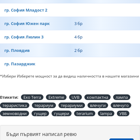
гр. София Младост 2
гр. София Южен парк
3 бр
гр. София Люлин 3
4 бр
гр. Пловдив
2 бр
гр. Пазарджик
*Избери Изберете мощност за да видиш наличността в нашите магазини
Етикети:
Exo Terra
Extreme
UVB
компактна
лампа
тераристика
терариум
терариуми
влечуги
влечуго
земноводни
гущер
гущери
terarium
lampa
УВБ
Бъди първият написал ревю