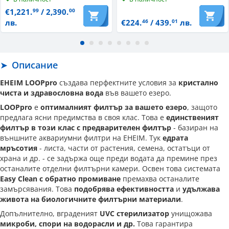
€1,221.
/ 2,390.
99
00
лв.
€224.
/ 439.
лв.
46
01
Описание
EHEIM LOOPpro
създава перфектните условия за
кристално
чиста и здравословна вода
във вашето езеро.
LOOPpro
е
оптималният филтър за вашето езеро
, защото
предлага ясни предимства в своя клас. Това е
единственият
филтър в този клас с предварителен филтър
- базиран на
външните аквариумни филтри на EHEIM. Тук
едрата
мръсотия
- листа, части от растения, семена, остатъци от
храна и др. - се задържа още преди водата да премине през
останалите отделни филтърни камери. Освен това системата
Easy Clean с обратно промиване
премахва останалите
замърсявания. Това
подобрява ефективността
и
удължава
живота на биологичните филтърни материали
.
Допълнително, вграденият
UVC стерилизатор
унищожава
микроби, спори на водорасли и др.
Това гарантира