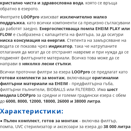
кристално чиста и здравословна вода
, която се връща
обратно в езерото.
Филтрите
LOOPpro
изискват
изключително малко
поддръжка
, като всички компоненти са прецизно съгласувани
да работят заедно.
Енергоспестяваща помпа EHEIM PLAY или
FLOW
е съобразена с капацитета на филтъра, за да осигури
ниска консумация на енергия
. Степента на замърсяване на
водата се показва чрез
индикатор
, така че натрупаните
отлагания да могат да се отстранят навреме и при нужда да се
подменят филтърните материали. Всичко това може да се
направи в
няколко лесни стъпки
.
Всички проточни филтри за езера
LOOPpro
се предлагат като
готови комплекти за монтаж
, включващи
оригинални
филтърни материали на EHEIM
- предфилтърна гъба,
филтърни пълнители, BIOBALLS или FILTERBIO. Има
шест
модела LOOPpro
за средни и големи градински езера с обем
до
6000, 8000, 12000, 18000, 26000 и 38000 литра
.
Характеристики:
●
Пълен комплект, готов за монтаж
- включва филтър,
помпа, UVC стерилизатор и аксесоари за езера до
38 000 литра