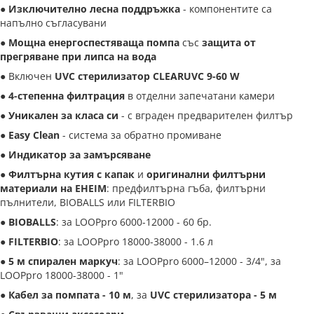
●
Изключително лесна поддръжка
- компонентите са
напълно съгласувани
●
Мощна енергоспестяваща помпа
със
защита от
прегряване при липса на вода
● Включен
UVC стерилизатор CLEARUVC 9-60 W
●
4-степенна филтрация
в отделни запечатани камери
●
Уникален за класа си
- с вграден предварителен филтър
●
Easy Clean
- система за обратно промиване
●
Индикатор за замърсяване
●
Филтърна кутия с капак
и
оригинални филтърни
материали на EHEIM
: предфилтърна гъба, филтърни
пълнители, BIOBALLS или FILTERBIO
●
BIOBALLS
: за LOOPpro 6000-12000 - 60 бр.
●
FILTERBIO
: за LOOPpro 18000-38000 - 1.6 л
●
5 м спирален маркуч
: за LOOPpro 6000–12000 - 3/4", за
LOOPpro 18000-38000 - 1"
●
Кабел за помпата - 10 м
, за
UVC стерилизатора - 5 м