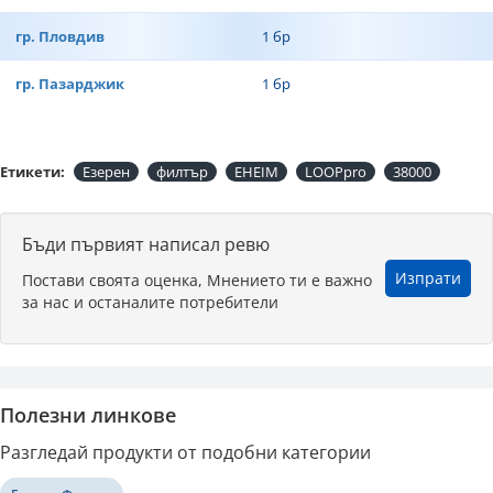
гр. Пловдив
1 бр
гр. Пазарджик
1 бр
Етикети:
Езерен
филтър
EHEIM
LOOPpro
38000
Бъди първият написал ревю
Изпрати
Постави своята оценка, Мнението ти е важно
за нас и останалите потребители
Полезни линкове
Разгледай продукти от подобни категории