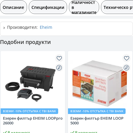
Наличност
Описание
Спецификации
в
Техническо р
магазините
Производител:
Eheim
Подобни продукти
ВЗЕМИ -10% ОТСТЪПКА С TBI BANK
ВЗЕМИ -10% ОТСТЪПКА С TBI BANK
Езерен филтър EHEIM LOOPpro
Езерен филтър EHEIM LOOP
26000
5000
В наличност
В наличност