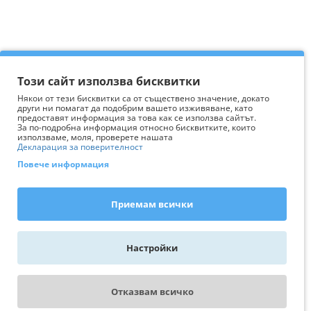
Този сайт използва бисквитки
Някои от тези бисквитки са от съществено значение, докато
други ни помагат да подобрим вашето изживяване, като
предоставят информация за това как се използва сайтът.
За по-подробна информация относно бисквитките, които
използваме, моля, проверете нашата
Декларация за поверителност
Повече информация
Приемам всички
Настройки
Отказвам всичко
WhatsApp - пиши ни