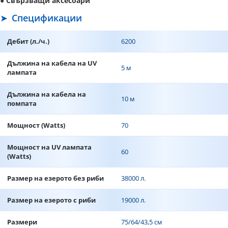
●
Свързващи аксесоари
Спецификации
Дебит (л./ч.)
6200
Дължина на кабела на UV
5 м
лампата
Дължина на кабела на
10 м
помпата
Мощност (Watts)
70
Мощност на UV лампата
60
(Watts)
Размер на езерото без риби
38000 л.
Размер на езерото с риби
19000 л.
Размери
75/64/43,5 см