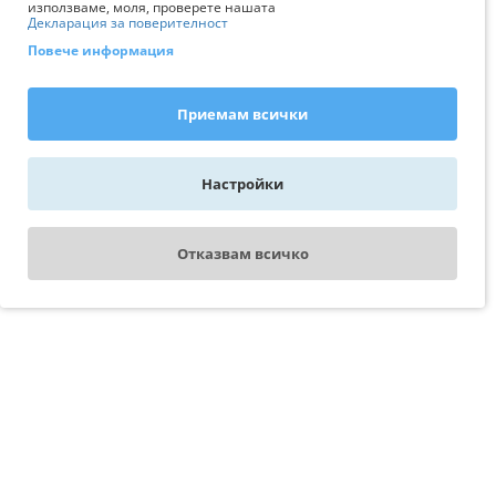
използваме, моля, проверете нашата
Декларация за поверителност
Повече информация
Приемам всички
Настройки
Отказвам всичко
WhatsApp - пиши ни
Свържи се с експерт
AquariumBG
Последно разгледани