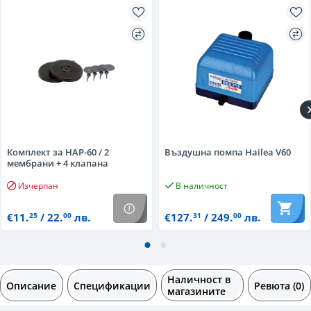
Комплект за HAP-60 / 2
Въздушна помпа Hailea V60
мембрани + 4 клапана
Изчерпан
В наличност
€11.
/ 22.
лв.
€127.
/ 249.
лв.
25
00
31
00
Наличност в
Описание
Спецификации
Ревюта (0)
магазините