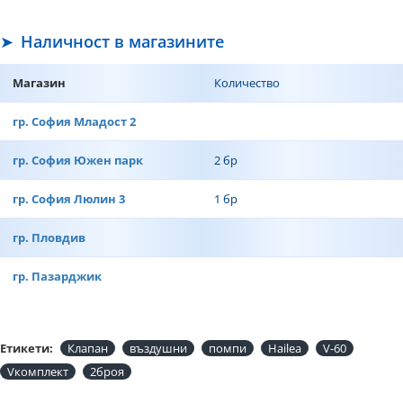
Наличност в магазините
Магазин
Количество
гр. София Младост 2
гр. София Южен парк
2 бр
гр. София Люлин 3
1 бр
гр. Пловдив
гр. Пазарджик
Етикети:
Клапан
въздушни
помпи
Hailea
V-60
Vкомплект
2броя