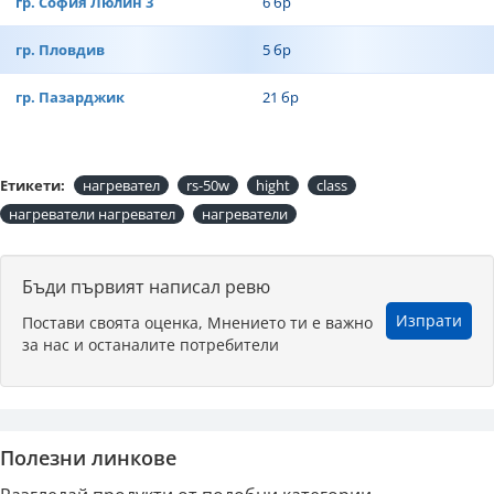
гр. София Люлин 3
6 бр
гр. Пловдив
5 бр
гр. Пазарджик
21 бр
Етикети:
нагревател
rs-50w
hight
class
нагреватели нагревател
нагреватели
Бъди първият написал ревю
Изпрати
Постави своята оценка, Мнението ти е важно
за нас и останалите потребители
Полезни линкове