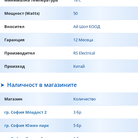
Минимална температура
18 C
Мощност (Watts)
50
Вносител
Ай Шоп ЕООД
Гаранция
12 Месеца
Производител
RS Electrical
Произход
Китай
Наличност в магазините
Магазин
Количество
гр. София Младост 2
3 бр
гр. София Южен парк
5 бр