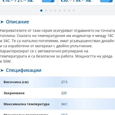
€10.
/ 21.
лв.
€30.
/ 59.
лв.
Описание
Нагревателите от тази серия осигуряват отдаването на точната
топлина. Скалата на температурния им индикатор е между 18C
и 34C. Те са напълно потопяеми, имат усъвършенстван дизайн
и са изработени от материал с двойно уплътнение.
Характеризират се с автоматично регулиране на
температурата и са безопасни за работа. Мощността на уреда
е 50W.
Спецификации
Височина (см)
27.5
Захранване
220
Максимална температура
34 C