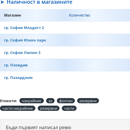
Наличност в магазините
Магазин
Количество
гр. София Младост 2
гр. София Южен парк
гр. София Люлин 3
гр. Пловдив
гр. Пазарджик
Етикети:
накрайник
за
фонтан
резервни
части накрайник
резервни
части
Бъди първият написал ревю