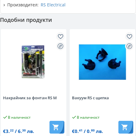
Производител:
RS Electrical
Подобни продукти
Накрайник за фонтан RS M
Вакуум RS с щипка
В наличност
В наличност
€3.
/ 6.
лв.
€0.
/ 0.
лв.
22
30
41
80