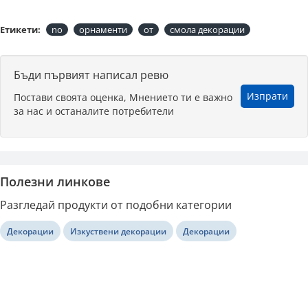
Етикети:
nо
орнаменти
от
смола декорации
Бъди първият написал ревю
Изпрати
Постави своята оценка, Мнението ти е важно
за нас и останалите потребители
Полезни линкове
Разгледай продукти от подобни категории
Декорации
Изкуствени декорации
Декорации