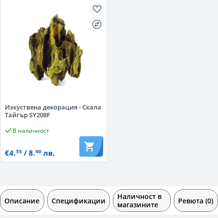
Изкуствена декорация - Скала
Тайгър SY208F
В наличност
€4.
/ 8.
лв.
55
90
Наличност в
Описание
Спецификации
Ревюта (0)
магазините