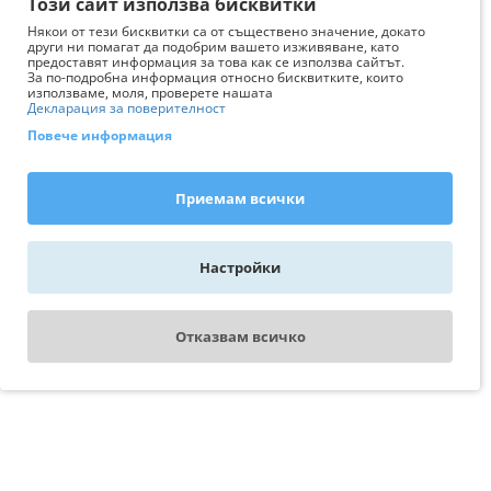
Този сайт използва бисквитки
Някои от тези бисквитки са от съществено значение, докато
други ни помагат да подобрим вашето изживяване, като
предоставят информация за това как се използва сайтът.
За по-подробна информация относно бисквитките, които
използваме, моля, проверете нашата
Декларация за поверителност
Повече информация
Приемам всички
Настройки
Отказвам всичко
WhatsApp - пиши ни
Свържи се с експерт
AquariumBG
На линия сме за вас от 08:00 AM
Изтрий последно разгледани
до 05:00 PM