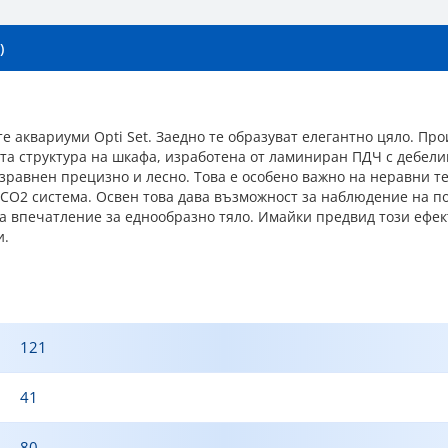
)
е аквариуми Opti Set. Заедно те образуват елегантно цяло. Пр
ата структура на шкафа, изработена от ламиниран ПДЧ с дебели
зравнен прецизно и лесно. Това е особено важно на неравни те
 CO2 система. Освен това дава възможност за наблюдение на п
а впечатление за еднообразно тяло. Имайки предвид този ефект
и.
121
41
80