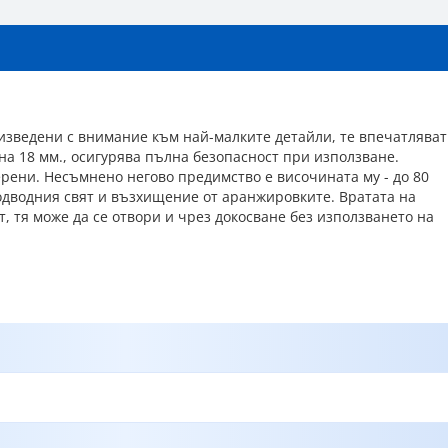
оизведени с внимание към най-малките детайли, те впечатляват
на 18 мм., осигурява пълна безопасност при използване.
рени. Несъмнено негово предимство е височината му - до 80
одводния свят и възхищение от аранжировките. Вратата на
, тя може да се отвори и чрез докосване без използването на