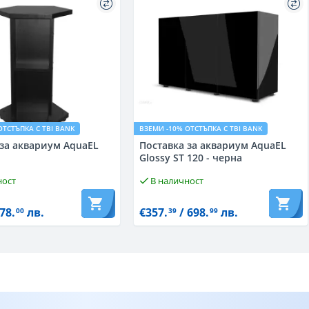
ОТСТЪПКА С TBI BANK
ВЗЕМИ -10% ОТСТЪПКА С TBI BANK
 за аквариум AquaEL
Поставка за аквариум AquaEL
Glossy ST 120 - черна
ност
В наличност
78.
лв.
€357.
/ 698.
лв.
00
39
99