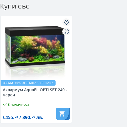
Купи със
ВЗЕМИ -10% ОТСТЪПКА С TBI BANK
Аквариум AquaEL OPTI SET 240 -
черен
В наличност
€455.
/ 890.
лв.
05
00