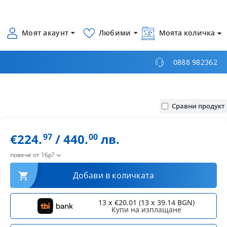
Моят акаунт
Любими
Моята количка
0888 982362
Сравни продукт
€224.
/ 440.
лв.
97
00
повече от 1бр?
Добави в количката
13 x €20.01 (13 x 39.14 BGN)
Купи на изплащане