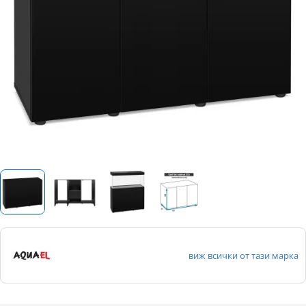
виж всички от тази марка