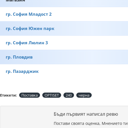
гр. София Младост 2
гр. София Южен парк
гр. София Люлин 3
гр. Пловдив
гр. Пазарджик
Етикети:
Поставка
OPTISET
240
черна
Бъди първият написал ревю
Постави своята оценка, Мнението ти