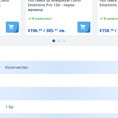
Ciano
Поставка за аквариум Ciano
Поставка 
а
Emotions Pro 120 - черен
Emotions 
мрамор
В наличност
В налич
€196.
/ 385.
лв.
€158.
/ 
85
01
50
Количество
1 бр