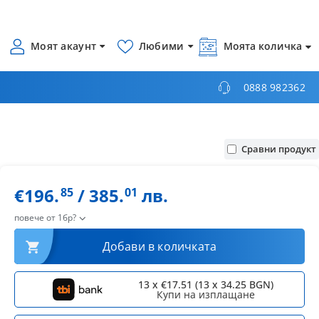
Моят акаунт
Любими
Моята количка
0888 982362
Сравни продукт
€196.
/ 385.
лв.
85
01
повече от 1бр?
Добави в количката
13 x €17.51 (13 x 34.25 BGN)
Купи на изплащане