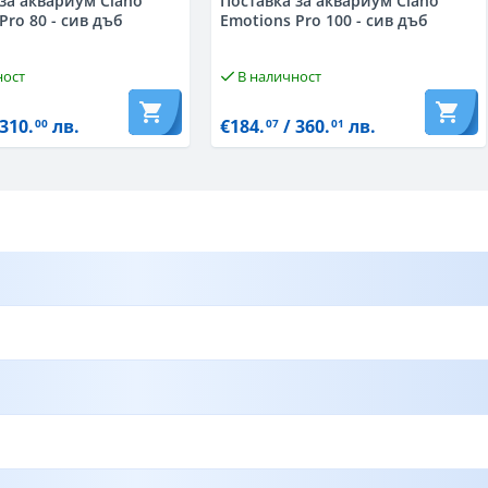
за аквариум Ciano
Поставка за аквариум Ciano
Pro 80 - сив дъб
Emotions Pro 100 - сив дъб
ност
В наличност
310.
лв.
€184.
/ 360.
лв.
00
07
01