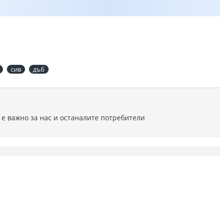
сив
дъб
 е важно за нас и останалите потребители