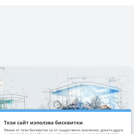
Изтрий последно разгледани
Този сайт използва бисквитки
Някои от тези бисквитки са от съществено значение, докато други