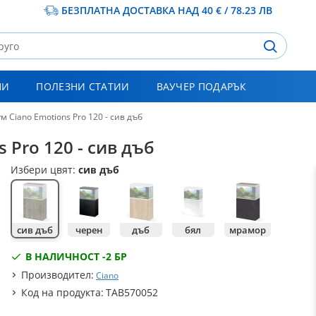
БЕЗПЛАТНА ДОСТАВКА НАД 40 € / 78.23 ЛВ
НИ
ПОЛЕЗНИ СТАТИИ
ВАУЧЕР ПОДАРЪК
м Ciano Emotions Pro 120 - сив дъб
 Pro 120 - сив дъб
Избери цвят:
сив дъб
сив дъб
черен
дъб
бял
мрамор
В НАЛИЧНОСТ -
2 БР
Производител:
Ciano
Код на продукта:
TAB570052