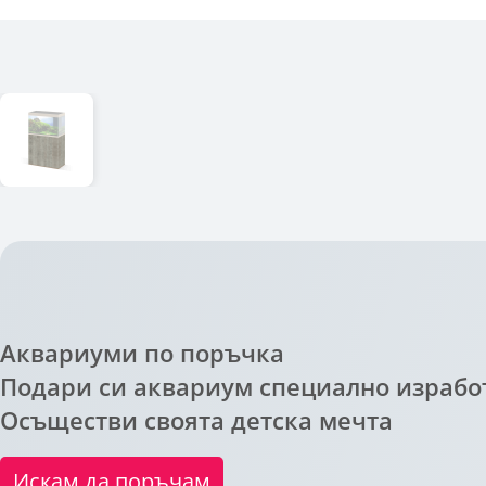
Последно разгледани
Аквариуми по поръчка
Подари си аквариум специално изработ
Осъществи своята детска мечта
Искам да поръчам