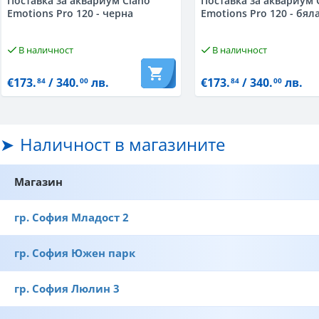
Поставка за аквариум Ciano
Поставка за аквариум 
Emotions Pro 120 - черна
Emotions Pro 120 - бял
В наличност
В наличност
€173.
/ 340.
лв.
€173.
/ 340.
лв.
84
00
84
00
Наличност в магазините
Магазин
гр. София Младост 2
гр. София Южен парк
гр. София Люлин 3