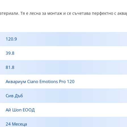
териали. Тя е лесна за монтаж и се съчетава перфектно с аквар
120.9
39.8
81.8
Аквариум Ciano Emotions Pro 120
Сив Дъб
Ай Шоп ЕООД
24 Месеца