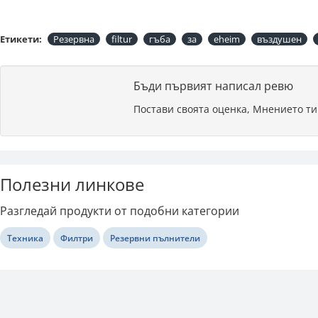
Етикети:
Резервна
filtur
гъба
за
eheim
въздушен
Бъди първият написал ревю
Постави своята оценка, Мнението ти
Полезни линкове
Разгледай продукти от подобни категории
Техника
Филтри
Резервни пълнители
Последно разгледани