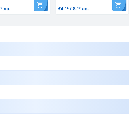
лв.
€4.
/ 8.
лв.
19
14
10