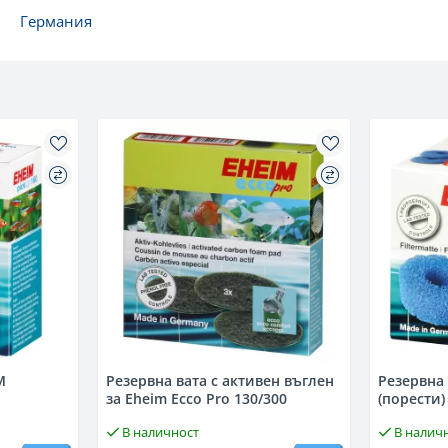
Германия
M
Резервна вата с активен въглен
Резервна ват
за Eheim Ecco Pro 130/300
(порести)
В наличност
В налич