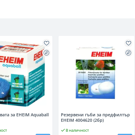
а за EHEIM Aquaball
Резервени гъби за предфилтър
EHEIM 4004620 (2бр)
ност
В наличност