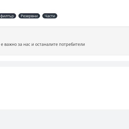
филтър
Резервни
Части
 е важно за нас и останалите потребители