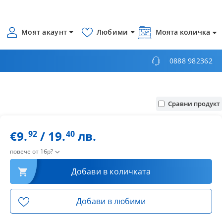
Моят акаунт
Любими
Моята количка
0888 982362
Сравни продукт
€9.
/ 19.
лв.
92
40
повече от 1бр?
Добави в количката
Добави в любими