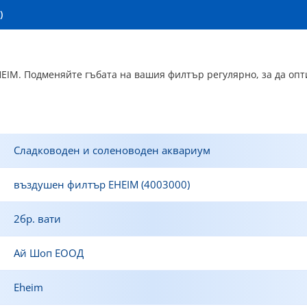
)
EIM. Подменяйте гъбата на вашия филтър регулярно, за да оп
Сладководен и соленоводен аквариум
въздушен филтър EHEIM (4003000)
2бр. вати
Ай Шоп ЕООД
Eheim