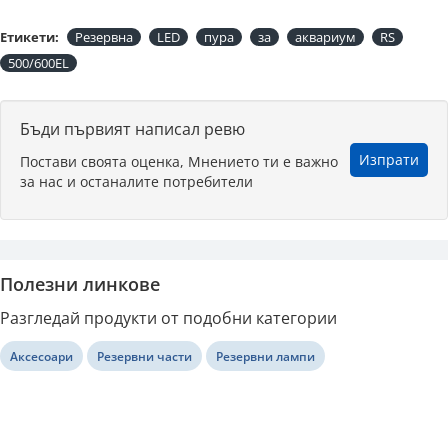
Етикети:
Резервна
LED
пура
за
аквариум
RS
500/600EL
Бъди първият написал ревю
Изпрати
Постави своята оценка, Мнението ти е важно
за нас и останалите потребители
Полезни линкове
Разгледай продукти от подобни категории
Аксесоари
Резервни части
Резервни лампи