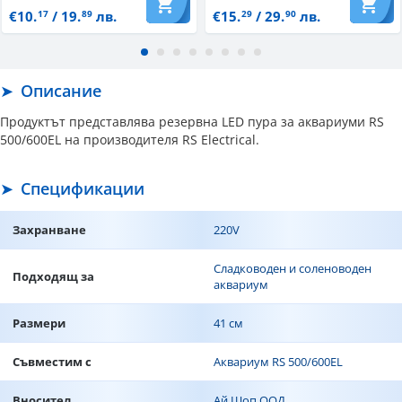
€10.
/ 19.
лв.
€15.
/ 29.
лв.
17
89
29
90
Описание
Продуктът представлява резервна LED пура за аквариуми RS
500/600EL на производителя RS Electrical.
Спецификации
Захранване
220V
Сладководен и соленоводен
Подходящ за
аквариум
Размери
41 см
Съвместим с
Аквариум RS 500/600EL
Вносител
Ай Шоп ООД