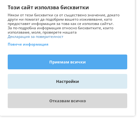
Този сайт използва бисквитки
Някои от тези бисквитки са от съществено значение, докато
други ни помагат да подобрим вашето изживяване, като
предоставят информация за това как се използва сайтът.
За по-подробна информация относно бисквитките, които
използваме, моля, проверете нашата
Декларация за поверителност
Повече информация
Приемам всички
Настройки
Отказвам всичко
WhatsApp - пиши ни
Свържи се с експерт
AquariumBG
Изтрий последно разгледани