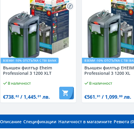
ВЗЕМИ -10% ОТСТЪПКА С TBI BANK
ВЗЕМИ -10% ОТСТЪПКА С TBI B
Външен филтър Eheim
Външен филтър EHEIM
Professional 3 1200 XLT
Professional 3 1200 XL
В наличност
В наличност
€738.
/ 1,445.
лв.
€561.
/ 1,099.
лв.
82
01
91
00
Описание
Спецификации
Наличност в магазините
Ревюта (0