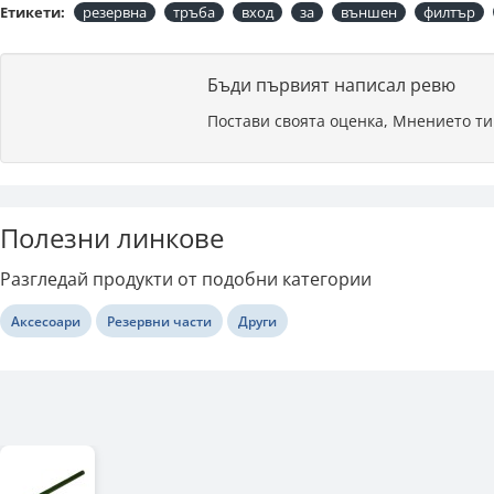
Етикети:
резервна
тръба
вход
за
външен
филтър
Бъди първият написал ревю
Постави своята оценка, Мнението ти
Полезни линкове
Разгледай продукти от подобни категории
Аксесоари
Резервни части
Други
Последно разгледани