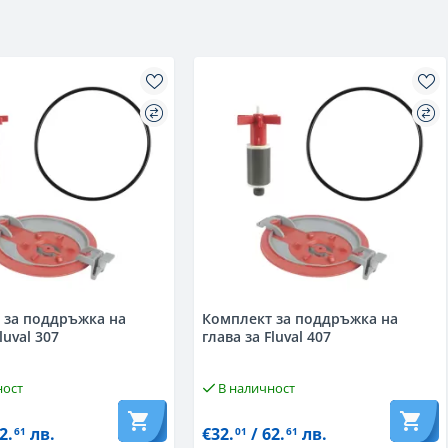
 за поддръжка на
Комплект за поддръжка на
luval 307
глава за Fluval 407
ност
В наличност
2.
лв.
€32.
/ 62.
лв.
61
01
61