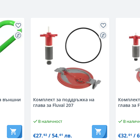
за външни
Комплект за поддръжка на
Комплект
глава за Fluval 207
глава за F
В наличност
В налич
€27.
/ 54.
лв.
€32.
/ 6
92
61
01