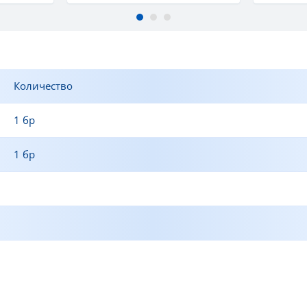
Количество
1 бр
1 бр