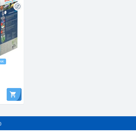
ANK
)