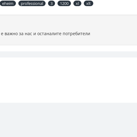
еheim
professional
3
1200
xl
xlt
 е важно за нас и останалите потребители