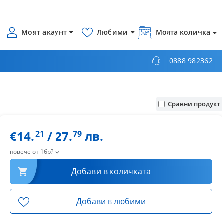
Моят акаунт
Любими
Моята количка
0888 982362
Сравни продукт
€14.
/ 27.
лв.
21
79
повече от 1бр?
Добави в количката
Добави в любими