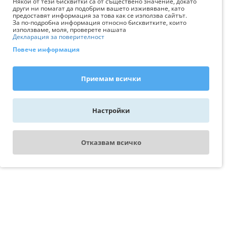
Някои от тези бисквитки са от съществено значение, докато
други ни помагат да подобрим вашето изживяване, като
предоставят информация за това как се използва сайтът.
За по-подробна информация относно бисквитките, които
използваме, моля, проверете нашата
Декларация за поверителност
Повече информация
Приемам всички
Настройки
Отказвам всичко
WhatsApp - пиши ни
Свържи се с експерт
AquariumBG
На линия сме за вас от 08:00 AM
Последно разгледани
до 05:00 PM