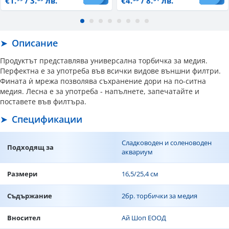
€1.
/ 3.
лв.
€4.
/ 8.
лв.
Описание
Продуктът представлява универсална торбичка за медия.
Перфектна е за употреба във всички видове външни филтри.
Фината ѝ мрежа позволява съхранение дори на по-ситна
медия. Лесна е за употреба - напълнете, запечатайте и
поставете във филтъра.
Спецификации
Сладководен и соленоводен
Подходящ за
аквариум
Размери
16,5/25,4 см
Съдържание
2бр. торбички за медия
Вносител
Ай Шоп ЕООД