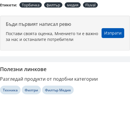
Етикети:
Торбичка
филтър
медия
Fluval
Бъди първият написал ревю
Изпрати
Постави своята оценка, Мнението ти е важно
за нас и останалите потребители
Полезни линкове
Разгледай продукти от подобни категории
Техника
Филтри
Филтър Медия