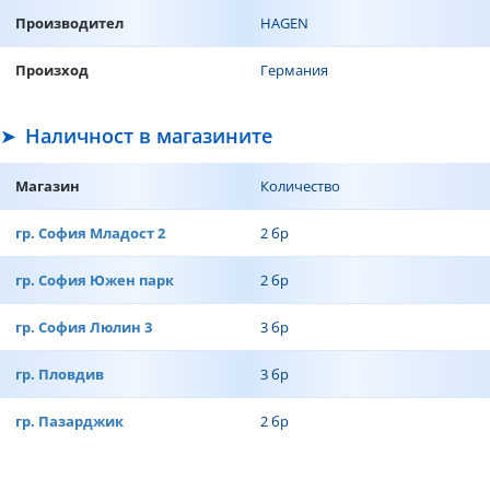
Производител
HAGEN
Произход
Германия
Наличност в магазините
Магазин
Количество
гр. София Младост 2
2 бр
гр. София Южен парк
2 бр
гр. София Люлин 3
3 бр
гр. Пловдив
3 бр
гр. Пазарджик
2 бр