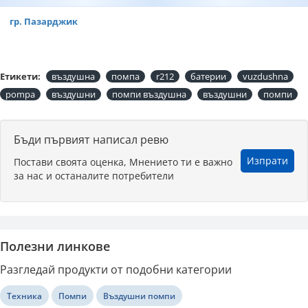
гр. Пазарджик
Етикети:
въздушна
помпа
r212
батерии
vuzdushna
pompa
въздушни
помпи въздушна
въздушни
помпи
Бъди първият написал ревю
Изпрати
Постави своята оценка, Мнението ти е важно
за нас и останалите потребители
Полезни линкове
Разгледай продукти от подобни категории
Техника
Помпи
Въздушни помпи