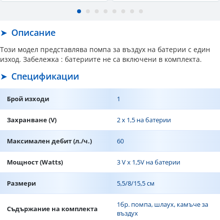
Описание
Този модел представлява помпа за въздух на батерии с един
изход. Забележка : батериите не са включени в комплекта.
Спецификации
Брой изходи
1
Захранване (V)
2 х 1,5 на батерии
Максимален дебит (л./ч.)
60
Мощност (Watts)
3 V х 1,5V на батерии
Размери
5,5/8/15,5 см
1бр. помпа, шлаух, камъче за
Съдържание на комплекта
въздух