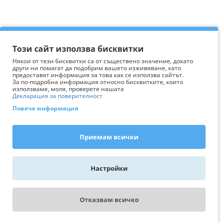
Този сайт използва бисквитки
Някои от тези бисквитки са от съществено значение, докато
други ни помагат да подобрим вашето изживяване, като
предоставят информация за това как се използва сайтът.
За по-подробна информация относно бисквитките, които
използваме, моля, проверете нашата
Декларация за поверителност
Повече информация
Приемам всички
Настройки
Отказвам всичко
WhatsApp - пиши ни