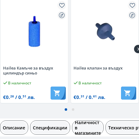
Hailea Камъче за въздух
Hailea клапан за въздух
цилиндър синьо
В наличност
В наличност
€0.
/ 0.
лв.
€0.
/ 0.
лв.
26
51
31
61
Наличност
Описание
Спецификации
в
Техническо р
магазините