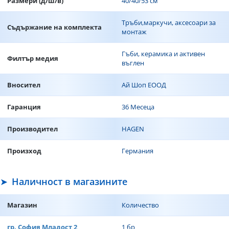
Размери (д/ш/в)
40/40/53 см
Тръби,маркучи, аксесоари за
Съдържание на комплекта
монтаж
Гъби, керамика и активен
Филтър мeдия
въглен
Вносител
Ай Шоп ЕООД
Гаранция
36 Месеца
Производител
HAGEN
Произход
Германия
Наличност в магазините
Магазин
Количество
гр. София Младост 2
1 бр