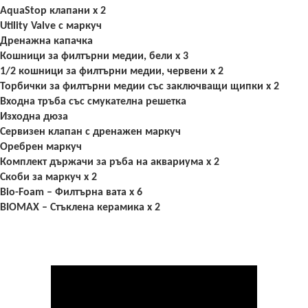
AquaStop клапани x 2
Utility Valve с маркуч
Дренажна капачка
Кошници за филтърни медии, бели x
3
1/2
кошници за филтърни медии, червени x 2
Торбички за филтърни медии със заключващи щипки x 2
Входна тръба със смукателна решетка
Изходна дюза
Сервизен клапан с дренажен маркуч
Оребрен маркуч
Комплект държачи за ръба на аквариума x 2
Скоби за маркуч x 2
Bio-Foam –
Филтърна вата
x
6
BIOMAX –
Стъклена керамика
x 2