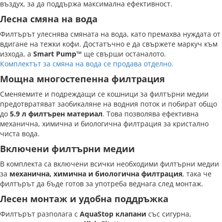
въздух, за да поддържа максимална ефективност.
Лесна смяна на вода
Филтърът улеснява смяната на вода, като премахва нуждата от
вдигане на тежки кофи. Достатъчно е да свържете маркуч към
изхода, а
Smart Pump™
ще свърши останалото.
Комплектът за смяна на вода се продава отделно.
Мощна многостепенна филтрация
Сменяемите и подреждащи се кошници за филтърни медии
предотвратяват заобикаляне на водния поток и побират общо
до
5.9 л филтърен материал
. Това позволява ефективна
механична, химична и биологична филтрация за кристално
чиста вода.
Включени филтърни медии
В комплекта са включени всички необходими филтърни медии
за
механична, химична и биологична филтрация
, така че
филтърът да бъде готов за употреба веднага след монтаж.
Лесен монтаж и удобна поддръжка
Филтърът разполага с
AquaStop клапани
със сигурна,