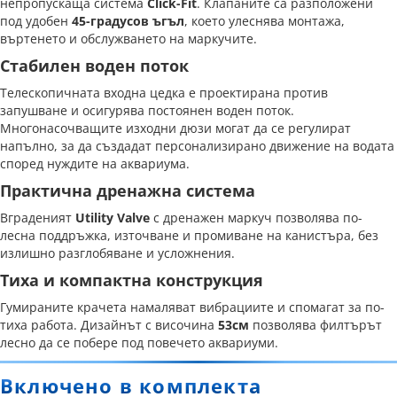
непропускаща система
Click-Fit
. Клапаните са разположени
под удобен
45-градусов ъгъл
, което улеснява монтажа,
въртенето и обслужването на маркучите.
Стабилен воден поток
Телескопичната входна цедка е проектирана против
запушване и осигурява постоянен воден поток.
Многонасочващите изходни дюзи могат да се регулират
напълно, за да създадат персонализирано движение на водата
според нуждите на аквариума.
Практична дренажна система
Вграденият
Utility Valve
с дренажен маркуч позволява по-
лесна поддръжка, източване и промиване на канистъра, без
излишно разглобяване и усложнения.
Тиха и компактна конструкция
Гумираните крачета намаляват вибрациите и спомагат за по-
тиха работа. Дизайнът с височина
53
см
позволява филтърът
лесно да се побере под повечето аквариуми.
Включено в комплекта