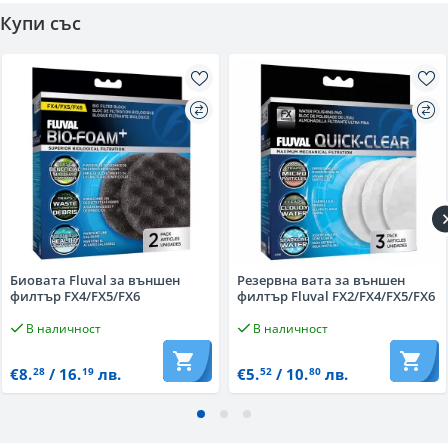
Купи със
Биовата Fluval за външен
Резервна вата за външен
филтър FX4/FX5/FX6
филтър Fluval FX2/FX4/FX5/FX6
В наличност
В наличност
€8.
/ 16.
лв.
€5.
/ 10.
лв.
28
19
52
80