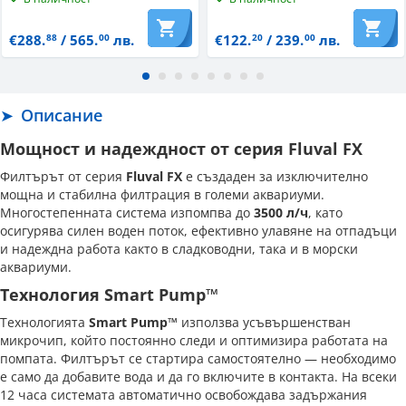
€288.
/ 565.
лв.
€122.
/ 239.
лв.
88
00
20
00
Описание
Мощност и надеждност от серия Fluval FX
Филтърът от серия
Fluval FX
е създаден за изключително
мощна и стабилна филтрация в големи аквариуми.
Многостепенната система изпомпва до
3500 л/ч
, като
осигурява силен воден поток, ефективно улавяне на отпадъци
и надеждна работа както в сладководни, така и в морски
аквариуми.
Технология Smart Pump™
Технологията
Smart Pump™
използва усъвършенстван
микрочип, който постоянно следи и оптимизира работата на
помпата. Филтърът се стартира самостоятелно — необходимо
е само да добавите вода и да го включите в контакта. На всеки
12 часа системата автоматично освобождава задържания