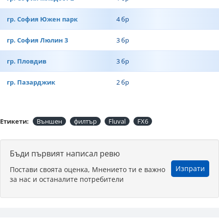
гр. София Южен парк
4 бр
гр. София Люлин 3
3 бр
гр. Пловдив
3 бр
гр. Пазарджик
2 бр
Етикети:
Външен
филтър
Fluval
FX6
Бъди първият написал ревю
Изпрати
Постави своята оценка, Мнението ти е важно
за нас и останалите потребители