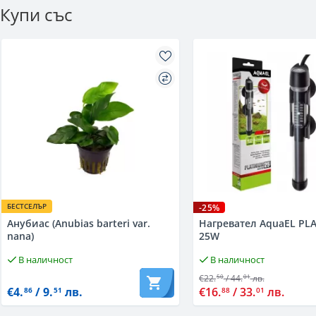
Купи със
БЕСТСЕЛЪР
-25%
Анубиас (Anubias barteri var.
Нагревател AquaEL PL
nana)
25W
В наличност
В наличност
€22.
/ 44.
лв.
50
01
€4.
/ 9.
лв.
€16.
/ 33.
лв.
86
51
88
01