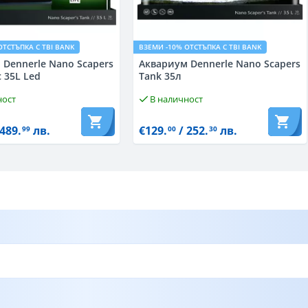
ОТСТЪПКА С TBI BANK
ВЗЕМИ -10% ОТСТЪПКА С TBI BANK
 Dennerle Nano Scapers
Аквариум Dennerle Nano Scаpers
c 35L Led
Tank 35л
ност
В наличност
489.
лв.
€129.
/ 252.
лв.
99
00
30