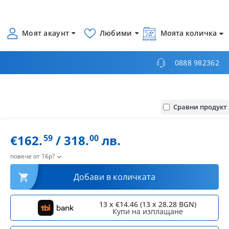
Моят акаунт
Любими
Моята количка
0888 982362
Сравни продукт
€162.
/ 318.
лв.
59
00
повече от 1бр?
Добави в количката
13 x €14.46 (13 x 28.28 BGN)
Купи на изплащане