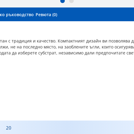
ко ръководство
Ревюта (0)
ан с традиция и качество. Компактният дизайн ви позволява да
дължи, не на последно място, на заоблените ъгли, които осигур
бодата да изберете субстрат, независимо дали предпочитате св
20