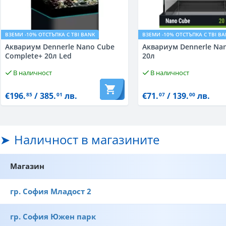
ВЗЕМИ -10% ОТСТЪПКА С TBI BANK
ВЗЕМИ -10% ОТСТЪПКА С TBI B
Аквариум Dennerle Nano Cube
Аквариум Dennerle Na
Complete+ 20л Led
20л
В наличност
В наличност
€196.
/ 385.
лв.
€71.
/ 139.
лв.
85
01
07
00
Наличност в магазините
Магазин
гр. София Младост 2
гр. София Южен парк