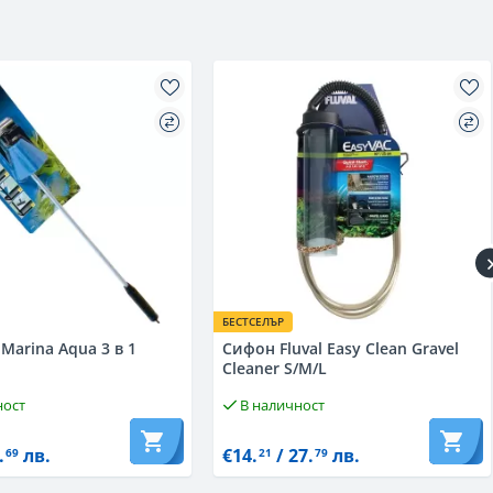
БЕСТСЕЛЪР
Marina Aqua 3 в 1
Сифон Fluval Easy Clean Gravel
Cleaner S/M/L
ност
В наличност
.
лв.
€14.
/ 27.
лв.
69
21
79