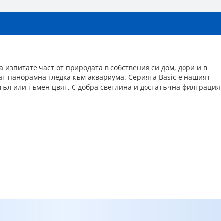
 изпитате част от природата в собствения си дом, дори и в
яват панорамна гледка към аквариума. Серията Basic е нашият
етъл или тъмен цвят. С добра светлина и достатъчна филтрация