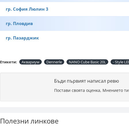
гр. София Люлин 3
гр. Пловдив
гр. Пазарджик
Етикети:
Аквариум
Dennerle
NANO Cube Basic 20L
- Style L
Бъди първият написал ревю
Постави своята оценка, Мнението ти
Полезни линкове