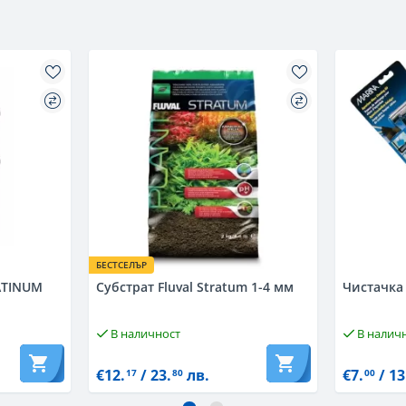
БЕСТСЕЛЪР
ATINUM
Субстрат Fluval Stratum 1-­4 мм
Чистачка 
В наличност
В налич
€12.
/ 23.
лв.
€7.
/ 13
17
80
00