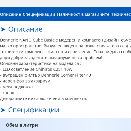
Описание
Спецификации
Наличност в магазините
Техничес
Описание
Dennerle NANO Cube Basic е модерен и компактен дизайн, съчет
малко пространство. Визуален акцент за всяка стая – това се 
технически комплект с филтър и осветление. Това ви дава сво
дори добре засадените аквариуми не са проблем!
Основни характеристики на модела са :
- LED осветление Chihiros C251 10W
- вътрешен филтър Dennerle Corner Filter 40
- черен фон за аквариум
- мека подложка
- капак
Декорациите не са включени в комплекта.
Спецификации
Обем в литри