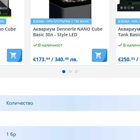
ANK
ВЗЕМИ -10% ОТСТЪПКА С TBI BANK
ВЗЕМИ -10% 
no Cube
Аквариум Dennerle NANO Cube
Аквариум
Basic 30л - Style LED
Tank Basi
В наличност
В налич
€173.
/ 340.
лв.
€250.
/ 
84
00
53
Количество
1 бр