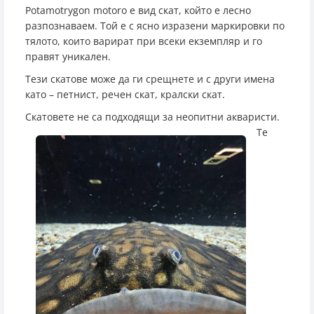
Potamotrygon motoro е вид скат, който е лесно
разпознаваем. Той е с ясно изразени маркировки по
тялото, които варират при всеки екземпляр и го
правят уникален.
Тези скатове може да ги срещнете и с други имена
като – петнист, речен скат, кралски скат.
Скатовете не са подх
одящи за неопитни акваристи.
Те