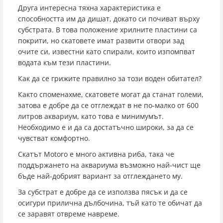
Друга интересна тяхна характеристика е
способността им да дишат, докато си почиват върху
субстрата. В това положение хрилните пластини са
покрити, но скатовете имат развити отвори зад
очите си, известни като спирали, които изпомпват
водата към тези пластини.
Как да се грижите правилно за този воден обитател?
Както споменахме, скатовете могат да станат големи,
затова е добре да се отглеждат в не по-малко от 600
литров аквариум, като това е минимумът.
Необходимо е и да са достатъчно широки, за да се
чувстват комфортно.
Скатът Motoro е много активна риба, така че
поддържането на аквариума възможно най-чист ще
бъде най-добрият вариант за отглеждането му.
За субстрат е добре да се използва пясък и да се
осигури прилична дълбочина, тъй като те обичат да
се заравят отвреме навреме.