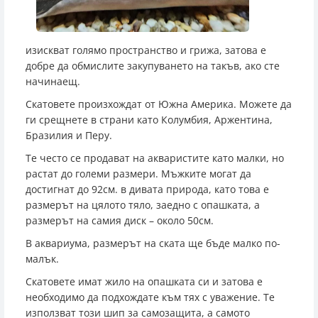
изискват голямо пространство и грижа, затова е
добре да обмислите закупуването на такъв, ако сте
начинаещ.
Скатовете произхождат от Южна Америка. Можете да
ги срещнете в страни като Колумбия, Аржентина,
Бразилия и Перу.
Те често се продават на акваристите като малки, но
растат до големи размери. Мъжките могат да
достигнат до 92см. в дивата природа, като това е
размерът на цялото тяло, заедно с опашката, а
размерът на самия диск – около 50см.
В аквариума, размерът на ската ще бъде малко по-
малък.
Скатовете имат жило на опашката си и затова е
необходимо да подхождате към тях с уважение. Те
използват този шип за самозащита, а самото