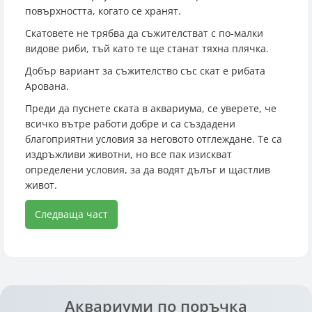
повърхността, когато се хранят.
Скатовете не трябва да съжителстват с по-малки
видове риби, тъй като те ще станат тяхна плячка.
Добър вариант за съжителство със скат е рибата
Арована.
Преди да пуснете ската в аквариума, се уверете, че
всичко вътре работи добре и са създадени
благоприятни условия за неговото отглеждане. Те са
издръжливи животни, но все пак изискват
определени условия, за да водят дълъг и щастлив
живот.
Следваща част
Аквариуми по поръчка