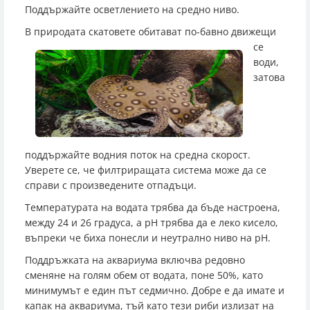
Поддържайте осветлението на средно ниво.
В природата с
катовете обитават по-бавно движещи
се
води,
затова
поддържайте водния поток на средна скорост.
Уверете се, че филтриращата система може да се
справи с произведените отпадъци.
Температурата на водата трябва да бъде настроена,
между 24 и 26 градуса, а pH трябва да е леко кисело,
въпреки че биха понесли и неутрално ниво на pH.
Поддръжката на аквариума включва редовно
сменяне на голям обем от водата, поне 50%, като
минимумът е един път седмично. Добре е да имате и
капак на аквариума, тъй като тези риби излизат на