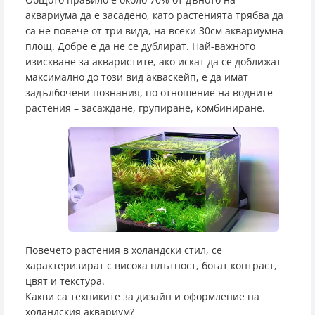
аквариума да е засадено, като растенията трябва да
са не повече от три вида, на всеки 30см аквариумна
площ. Добре е да не се дублират. Най-важното
изискване за акваристите, ако искат да се доближат
максимално до този вид акваскейп, е да имат
задълбочени познания, по отношение на водните
растения – засаждане, групиране, комбиниране.
Повечето растения в холандски стил, се
характеризират с висока плътност, богат контраст,
цвят и текстура.
Какви са техниките за дизайн и оформление на
холандския аквариум?