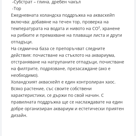
-Субстрат – глина, дребен чакъл
-Тор
Ежедневната холандска поддръжка на акваскейп
включва: добавяне на течен тор, проверка на
температурата на водата и нивото на CO², хранене
на рибките и премахване на плаващи листа и други
отпадъци.
На седмична база се препоръчват следните
действия: почистване на стъклото на аквариума,
отстраняване на натрупаните отпадъци, почистване
на филтрите, подрязване, презасаждане (ако е
необходимо).
Холандският акваскейп е един контролиран хаос.
Всяко растение, със своите собствени
характеристики, се държи по свой начин. С
правилната поддръжка ще се наслаждавате на един
добре организиран аквариум и естетически приятен
дизайн.