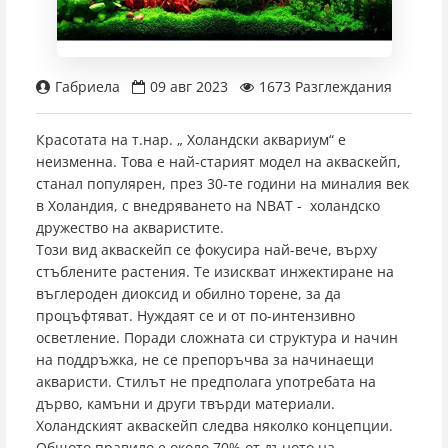
Кръгли аквариуми
Филтър Медия
Дозиращи помпи
Аксесоари за осветление
Обратни осмози
Родилки
Адаптери
Интерактивни декорации
pH и буфери
Сол
Таблетки
Прахообразна
Контролери и измервателни уреди
Други аксесоари
Инкубатори
Градински езера
Фонтанни и езерни помпи
Други пасажни риби
0888 982 362
Градински езера
Резервни пълнители
Реактори
Лепила и силикон
Резервни лампи
Препарати срещу болести и паразити
Препарати срещу болести и паразити
Храна за бебета
Други аксесоари за CO2 системи
Прахосмукачки за езера
Едри аквариумни риби
Магазин Пловдив
Габриела
09 авг 2023
1673 Разглеждания
Поставки за аквариуми
Wi-Fi модули
Други
Натурални храни за риби
Живораждащи риби
Красотата на т.нар. „ Холандски аквариум“ е
Магазин София - Люлин
Подложки за аквариуми
Седмична храна
Коридораси
неизменна. Това е най-старият модел на акваскейп,
станал популярен, през 30-те години на миналия век
Замразена храна за сладководни риби
Лабиринтови риби
Магазин София - Южен Парк
в Холандия, с внедряването на NBAT - холандско
дружество на акваристите.
Този вид акваскейп се фокусира най-вече, върху
Нестандартни риби
Магазин София - Младост
стъблените растения. Те изискват инжектиране на
въглероден диоксид и обилно торене, за да
Харацини
процъфтяват. Нуждаят се и от по-интензивно
Магазин Пазарджик
осветление. Поради сложната си структура и начин
на поддръжка, не се препоръчва за начинаещи
акваристи. Стилът не предполага употребата на
дърво, камъни и други твърди материали.
Холандският акваскейп следва няколко концепции.
Общото правило е около 70% от дъното на