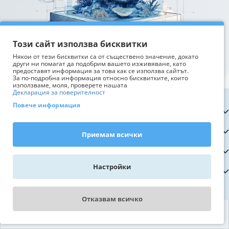
Този сайт използва бисквитки
Някои от тези бисквитки са от съществено значение, докато
други ни помагат да подобрим вашето изживяване, като
предоставят информация за това как се използва сайтът.
За по-подробна информация относно бисквитките, които
използваме, моля, проверете нашата
Декларация за поверителност
Повече информация
Информация
Обслужване на клиенти
Приемам всички
Полезно
Настройки
Контакти
Отказвам всичко
WhatsApp - пиши ни
© 2008 - 2026 iShop Ltd, Всички права запазени