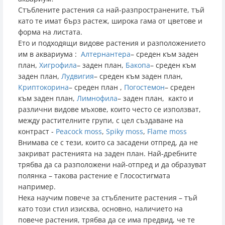
Стъблените растения са най-разпространените, тъй
като те имат бърз растеж, широка гама от цветове и
форма на листата.
Ето и подходящи видове растения и разположението
им в аквариума :
Алтернантера
– среден към заден
план,
Хигрофила
– заден план,
Бакопа
– среден към
заден план,
Лудвигия
– среден към заден план,
Криптокорина
– среден план ,
Погостемон
– среден
към заден план,
Лимнофила
– заден план, както и
различни видове мъхове, които често се използват,
между растителните групи, с цел създаване на
контраст -
Peacock moss
,
Spiky moss
,
Flame moss
Внимава се с тези, които са засадени отпред, да не
закриват растенията на заден план. Най-дребните
трябва да са разположени най-отпред и да образуват
полянка – такова растение е Глосостигмата
например.
Нека научим повече за стъблените растения – тъй
като този стил изисква, основно, наличието на
повече растения, трябва да се има предвид, че те