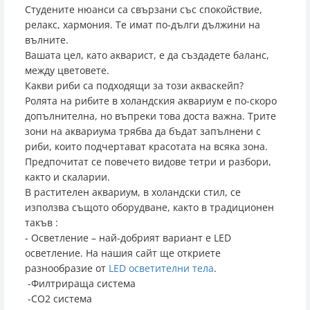
Студените нюанси са свързани със спокойствие,
релакс, хармония. Те имат по-дълги дължини на
вълните.
Вашата цел, като акварист, е да създадете баланс,
между цветовете.
Какви риби са подходящи за този акваскейп?
Ролята на рибите в холандския аквариум е по-скоро
допълнителна, но въпреки това доста важна. Трите
зони на аквариума трябва да бъдат запълнени с
риби, които подчертават красотата на всяка зона.
Предпочитат се повечето видове тетри и разбори,
както и скаларии.
В растителен аквариум, в холандски стил, се
използва същото оборудване, както в традиционен
такъв :
- Осветление – най-добрият вариант е LED
осветление. На нашия сайт ще откриете
разнообразие от
LED осветителни тела
.
-Филтрираща система
-CO2 система