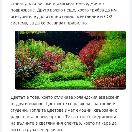
стават доста високи и изискват ежеседмично
подрязване. Друго важно нещо, което трябва да им
осигурите, е достатъчно силно осветление и CO2
система, за да се развиват правилно.
Цветът е това, което отличава холандския акваскейп
от други видове. Цветовете се разделят на топли и
студени. Топлите цветове имат емоции, свързани с
радост, вълнение, яркост. Те са с по-къси дължини
на вълните в светлинния спектър, което ги кара да
ни се струват енергични.