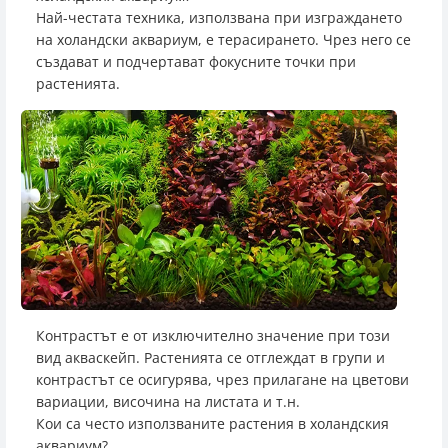
Най-честата техника, използвана при изграждането
на холандски аквариум, е терасирането. Чрез него се
създават и подчертават фокусните точки при
растенията.
Контрастът е от изключително значение при този
вид акваскейп. Растенията се отглеждат в групи и
контрастът се осигурява, чрез прилагане на цветови
вариации, височина на листата и т.н.
Кои са често използваните растения в холандския
аквариум?