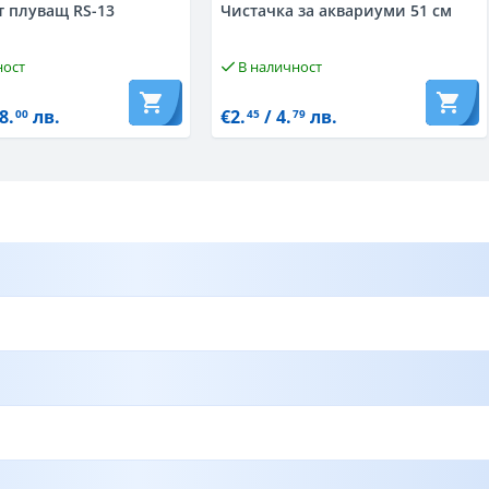
т плуващ RS-13
Чистачка за аквариуми 51 см
ност
В наличност
8.
лв.
€2.
/ 4.
лв.
00
45
79