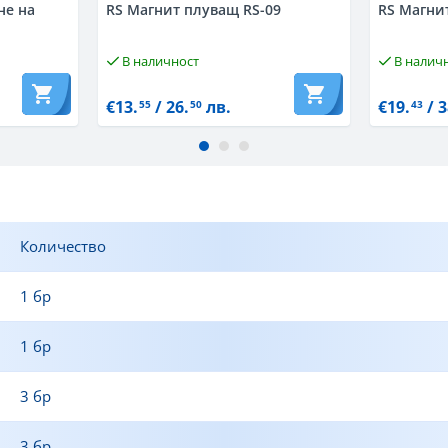
не на
RS Магнит плуващ RS-09
RS Магни
В наличност
В налич
€13.
/ 26.
лв.
€19.
/ 3
55
50
43
Количество
1 бр
1 бр
3 бр
3 бр