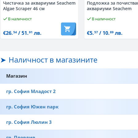
Чистачка за аквариуми Seachem
Подложка за почиства
Algae Scraper 46 см
аквариуми Seachem
В наличност
В наличност
€26.
/ 51.
лв.
€5.
/ 10.
лв.
54
91
57
89
Наличност в магазините
Магазин
гр. София Младост 2
гр. София Южен парк
гр. София Люлин 3
гр. Пловдив