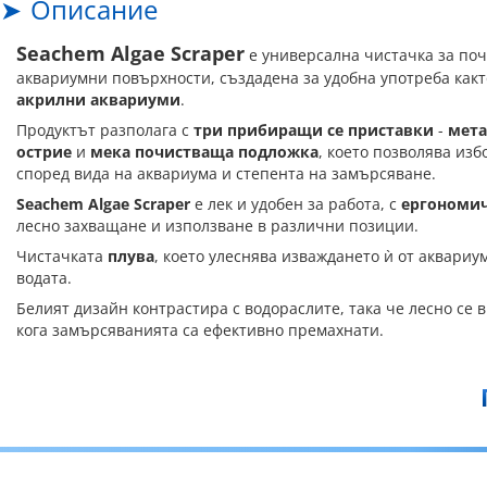
Описание
Seachem Algae Scraper
е универсална чистачка за по
аквариумни повърхности, създадена за удобна употреба как
акрилни аквариуми
.
Продуктът разполага с
три прибиращи се приставки
-
мета
острие
и
мека почистваща подложка
, което позволява из
според вида на аквариума и степента на замърсяване.
Seachem Algae Scraper
е лек и удобен за работа, с
ергономи
лесно захващане и използване в различни позиции.
Чистачката
плува
, което улеснява изваждането ѝ от аквариу
водата.
Белият дизайн контрастира с водораслите, така че лесно се 
кога замърсяванията са ефективно премахнати.