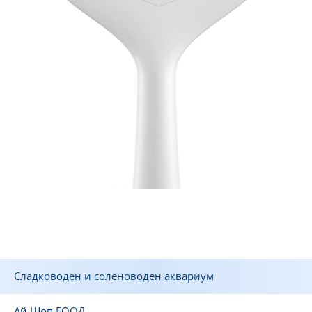
Сладководен и соленоводен аквариум
Ай Шоп ЕООД