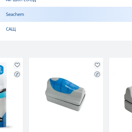
Seachem
САЩ