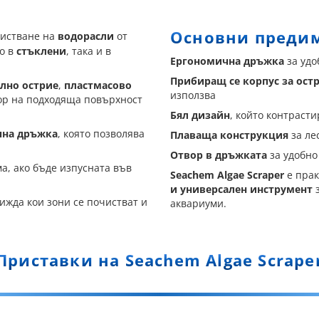
Основни преди
чистване на
водорасли
от
то в
стъклени
, така и в
Ергономична дръжка
за удо
Прибиращ се корпус за ост
лно острие
,
пластмасово
използва
бор на подходяща повърхност
Бял дизайн
, който контраст
чна дръжка
, която позволява
Плаваща конструкция
за ле
Отвор в дръжката
за удобно
ма, ако бъде изпусната във
Seachem Algae Scraper
е прак
и универсален инструмент
з
вижда кои зони се почистват и
аквариуми.
Приставки на Seachem Algae Scrape