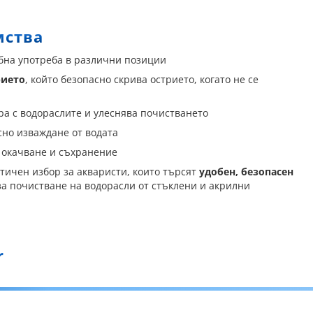
мства
бна употреба в различни позиции
рието
, който безопасно скрива острието, когато не се
ира с водораслите и улеснява почистването
сно изваждане от водата
 окачване и съхранение
тичен избор за акваристи, които търсят
удобен, безопасен
а почистване на водорасли от стъклени и акрилни
r