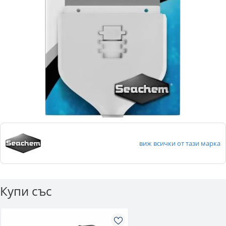
виж всички от тази марка
Купи със