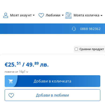
Моят акаунт
Любими
Моята количка
0888 982362
Сравни продукт
€25.
/ 49.
лв.
51
89
повече от 1бр?
Добави в количката
Добави в любими