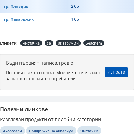
гр. Пловдив
2 бр
гр. Пазарджик
1 бр
Етикети:
Чистачка
за
аквариуми
Seachem
Бъди първият написал ревю
Изпрати
Постави своята оценка, Мнението ти е важно
за нас и останалите потребители
Полезни линкове
Разгледай продукти от подобни категории
Аксесоари
Поддръжка на аквариум
Чистачки