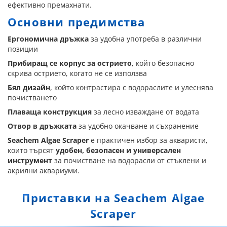
ефективно премахнати.
Основни предимства
Ергономична дръжка
за удобна употреба в различни
позиции
Прибиращ се корпус за острието
, който безопасно
скрива острието, когато не се използва
Бял дизайн
, който контрастира с водораслите и улеснява
почистването
Плаваща конструкция
за лесно изваждане от водата
Отвор в дръжката
за удобно окачване и съхранение
Seachem Algae Scraper
е практичен избор за акваристи,
които търсят
удобен, безопасен и универсален
инструмент
за почистване на водорасли от стъклени и
акрилни аквариуми.
Приставки на Seachem Algae
Scraper