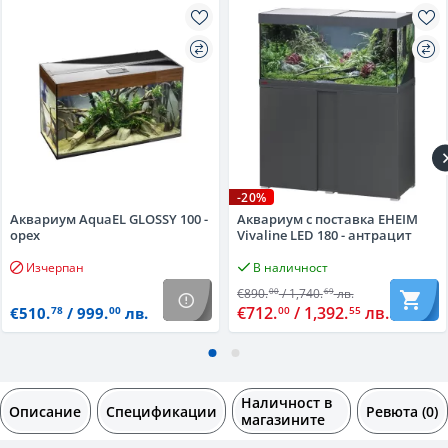
-20%
Аквариум AquaEL GLOSSY 100 -
Аквариум с поставка EHEIM
орех
Vivaline LED 180 - антрацит
Изчерпан
В наличност
€890.
/ 1,740.
лв.
00
69
€712.
/ 1,392.
лв.
00
55
€510.
/ 999.
лв.
78
00
Наличност в
Описание
Спецификации
Ревюта (0)
магазините