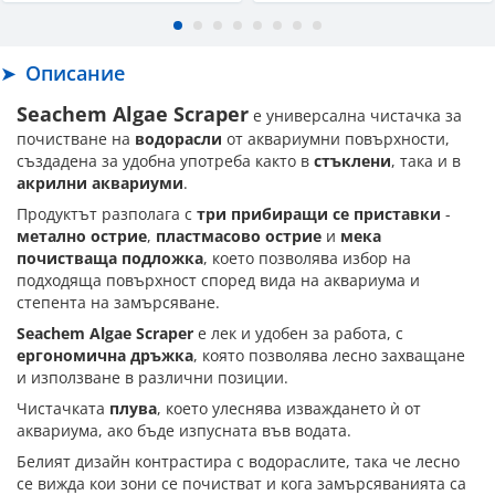
Описание
Seachem Algae Scraper
е универсална чистачка за
почистване на
водорасли
от аквариумни повърхности,
създадена за удобна употреба както в
стъклени
, така и в
акрилни аквариуми
.
Продуктът разполага с
три прибиращи се приставки
-
метално острие
,
пластмасово острие
и
мека
почистваща подложка
, което позволява избор на
подходяща повърхност според вида на аквариума и
степента на замърсяване.
Seachem Algae Scraper
е лек и удобен за работа, с
ергономична дръжка
, която позволява лесно захващане
и използване в различни позиции.
Чистачката
плува
, което улеснява изваждането ѝ от
аквариума, ако бъде изпусната във водата.
Белият дизайн контрастира с водораслите, така че лесно
се вижда кои зони се почистват и кога замърсяванията са