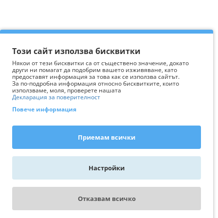
Този сайт използва бисквитки
Някои от тези бисквитки са от съществено значение, докато
други ни помагат да подобрим вашето изживяване, като
предоставят информация за това как се използва сайтът.
За по-подробна информация относно бисквитките, които
използваме, моля, проверете нашата
Декларация за поверителност
Повече информация
Приемам всички
Настройки
Отказвам всичко
WhatsApp - пиши ни