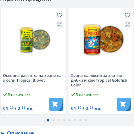
Основна растителна храна на
Храна на люспи за златни
люспи Tropical Bio-vit
рибки и кои Tropical Goldfish
Color
В наличност
В наличност
€1.
/ 2.
лв.
€1.
/ 2.
лв.
20
35
30
54
Описание