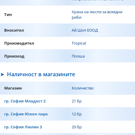
Храна на люспи за всеядни
Тип
риби
Вносител
Ай Шоп ЕООД
Производител
Tropical
Произход
Полша
Наличност в магазините
Магазин
Количество
гр. София Младост 2
21 бр
гр. София Южен парк
12 бр
гр. София Люлин 3
20 бр