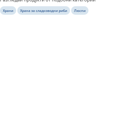
Храни
Храна за сладководни риби
Люспи