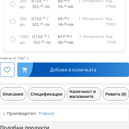
(
)
250
€154.
/
€5.
/
76
50
(Изчерпанo)
Код:
302.
лв.
10.
лв.
68
76
мл
77004
(
)
500
€154.
/
€9.
/
76
40
(Изчерпанo)
Код:
302.
лв.
18.
лв.
68
38
мл
77005
(
)
1000
€154.
/
€17.
/
76
60
(Изчерпанo)
Код:
302.
лв.
34.
лв.
68
42
мл
77006
повече от 1бр?
Добави в количката
Наличност в
Описание
Спецификации
Ревюта (0)
магазините
Производител:
Tropical
Подобни продукти