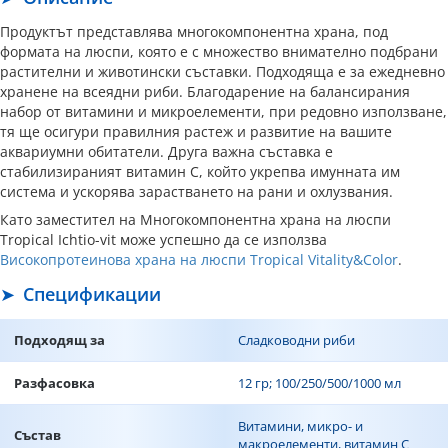
Продуктът представлява многокомпонентна храна, под
формата на люспи, която е с множество внимателно подбрани
растителни и животински съставки. Подходяща е за ежедневно
хранене на всеядни риби. Благодарение на балансирания
набор от витамини и микроелементи, при редовно използване,
тя ще осигури правилния растеж и развитие на вашите
аквариумни обитатели. Друга важна съставка е
стабилизираният витамин С, който укрепва имунната им
система и ускорява зарастването на рани и охлузвания.
Като заместител на Многокомпонентна храна на люспи
Tropical Ichtio-vit може успешно да се използва
Високопротеинова храна на люспи Tropical Vitality&Color
.
Спецификации
Подходящ за
Сладководни риби
Разфасовка
12 гр; 100/250/500/1000 мл
Витамини, микро- и
Състав
макроелементи, витамин C