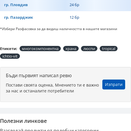
гр. Пловдив
24 бр
гр. Пазарджик
12 бр
*Избери Разфасовка за да видиш наличността в нашите магазини
Етикети:
многокомпонентна
храна
люспи
tropical
ichtio-vit
Бъди първият написал ревю
Изпрати
Постави своята оценка, Мнението ти е важно
за нас и останалите потребители
Полезни линкове
Разгледай продукти от подобни категории