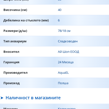
Височина (см)
40
Дебелина на стъклото (мм)
6
Размери (д/ш)
78/18 см
Тип аквариум
Сладководен
Вносител
Ай Шоп ЕООД
Гаранция
24 Месеца
Производител
AquaEL
Произход
Полша
Наличност в магазините
Магазин
Количество