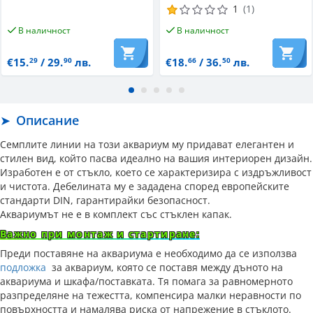
1
(1)
В наличност
В наличност
€15.
/ 29.
лв.
€18.
/ 36.
лв.
29
90
66
50
Описание
Семплите линии на този аквариум му придават елегантен и
стилен вид, който пасва идеално на вашия интериорен дизайн.
Изработен е от стъкло, което се характеризира с издръжливост
и чистота. Дебелината му е зададена според европейските
стандарти DIN, гарантирайки безопасност.
Аквариумът не е в комплект със стъклен капак.
Важно при монтаж и стартиране:
Преди поставяне на аквариума е необходимо да се използва
подложка
за аквариум, която се поставя между дъното на
аквариума и шкафа/поставката. Тя помага за равномерното
разпределяне на тежестта, компенсира малки неравности по
повърхността и намалява риска от напрежение в стъклото.