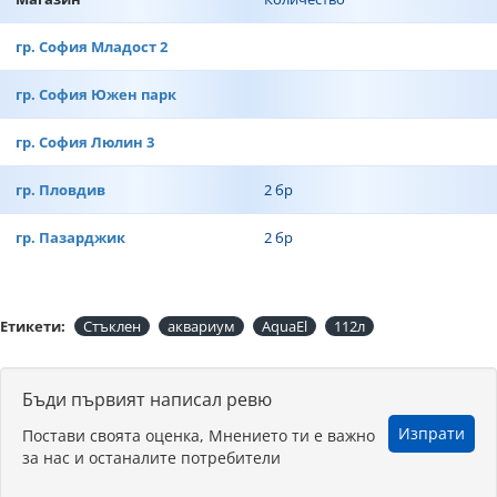
гр. София Младост 2
гр. София Южен парк
гр. София Люлин 3
гр. Пловдив
2 бр
гр. Пазарджик
2 бр
Етикети:
Стъклен
аквариум
AquaEl
112л
Бъди първият написал ревю
Изпрати
Постави своята оценка, Мнението ти е важно
за нас и останалите потребители