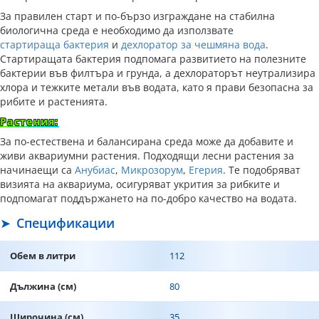
За правилен старт и по-бързо изграждане на стабилна
биологична среда е необходимо да използвате
стартираща бактерия
и
дехлоратор за чешмяна вода
.
Стартиращата бактерия подпомага развитието на полезните
бактерии във филтъра и грунда, а дехлораторът неутрализира
хлора и тежките метали във водата, като я прави безопасна за
рибите и растенията.
Растения:
За по-естествена и балансирана среда може да добавите и
живи аквариумни растения. Подходящи лесни растения за
начинаещи са
Анубиас
,
Микрозорум
,
Егерия
. Те подобряват
визията на аквариума, осигуряват укрития за рибките и
подпомагат поддържането на по-добро качество на водата.
Спецификации
Обем в литри
112
Дължина (см)
80
Широчина (см)
35