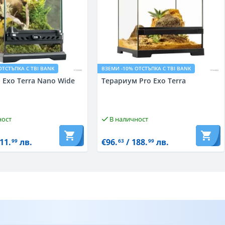
ОТСТЪПКА С TBI BANK
ВЗЕМИ -10% ОТСТЪПКА С TBI BANK
 Exo Terra Nano Wide
Терариум Pro Exo Terra
ност
В наличност
11.
лв.
€96.
/ 188.
лв.
99
63
99