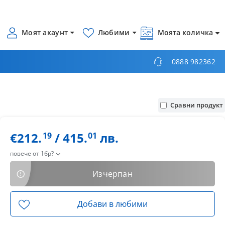
Моят акаунт
Любими
Моята количка
0888 982362
Сравни продукт
€212.
/ 415.
лв.
19
01
повече от 1бр?
Изчерпан
Добави в любими