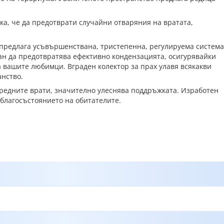
а, че да предотврати случайни отваряния на вратата,
 предлага усъвършенствана, тристепенна, регулируема система
ран да предотвратява ефективно кондензацията, осигурявайки
а вашите любимци. Вграден колектор за прах улавя всякакви
анство.
предните врати, значително улеснява поддръжката. Изработен
благосъстоянието на обитателите.