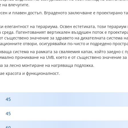
е на влечугите.
ен и плавен достъп. Вграденото заключване е проектирано так
и елегантност на терариума. Освен естетиката, този терариум
та среда. Патентованият вертикален въздушен поток е проекти
от съществено значение за здравето на дихателната система н
илационните отвори, осигурявайки по-чисто и подредено простр
ваща система на рамката за сваляемия капак, който заедно с 
мално проникване на UVB, което е от съществено значение за 
ма за лесно монтиране на нагряваща подложка.
тае красота и функционалност.
45
45
60