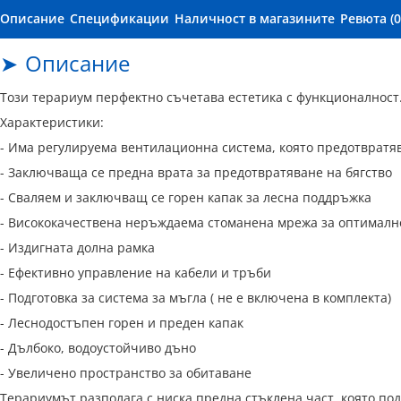
Описание
Спецификации
Наличност в магазините
Ревюта (0
Описание
Този терариум перфектно съчетава естетика с функционалност
Характеристики:
- Има регулируема вентилационна система, която предотвратя
- Заключваща се предна врата за предотвратяване на бягство
- Сваляем и заключващ се горен капак за лесна поддръжка
- Висококачествена неръждаема стоманена мрежа за оптималн
- Издигната долна рамка
- Ефективно управление на кабели и тръби
- Подготовка за система за мъгла ( не е включена в комплекта)
- Леснодостъпен горен и преден капак
- Дълбоко, водоустойчиво дъно
- Увеличено пространство за обитаване
Терариумът разполага с ниска предна стъклена част, която по