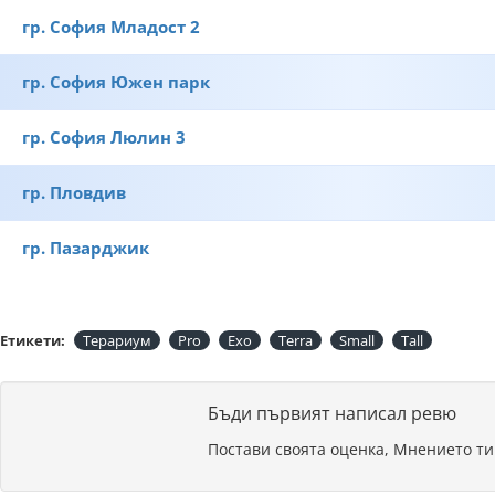
гр. София Младост 2
гр. София Южен парк
гр. София Люлин 3
гр. Пловдив
гр. Пазарджик
Етикети:
Терариум
Pro
Exo
Terra
Small
Tall
Бъди първият написал ревю
Постави своята оценка, Мнението ти