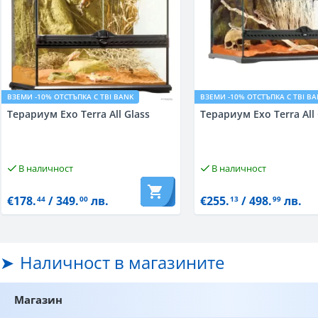
ВЗЕМИ -10% ОТСТЪПКА С TBI BANK
ВЗЕМИ -10% ОТСТЪПКА С TBI B
Терариум Exo Terra All Glass
Терариум Exo Terra All 
В наличност
В наличност
€178.
/ 349.
лв.
€255.
/ 498.
лв.
44
00
13
99
Наличност в магазините
Магазин