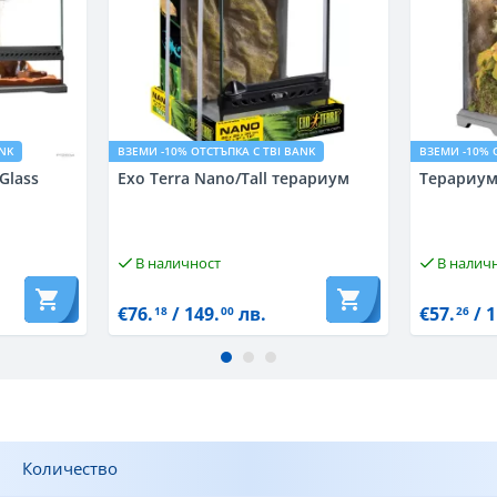
ANK
ВЗЕМИ -10% ОТСТЪПКА С TBI BANK
ВЗЕМИ -10% 
Glass
Exo Terra Nano/Tall терариум
Терариум
В наличност
В налич
€76.
/ 149.
лв.
€57.
/ 1
18
00
26
Количество