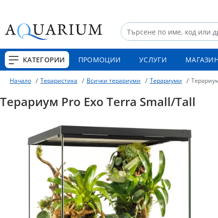
КАТЕГОРИИ
ПРОМОЦИИ
УСЛУГИ
МАГАЗИ
Тераристика
Всички терариуми
Терариуми
Терариум 
Начало
Терариум Pro Exo Terra Small/Tall