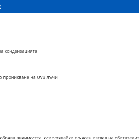
)
.
ва кондензацията
о проникване на UVB лъчи
добрява видимостта, осигурявайки по-ясен изглед на обитател