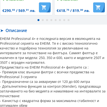
€290.
/ 569.
лв.
€418.
/ 819.
лв.
93
01
75
00
Описание
EHEIM Professional 4+ е последната версия в еволюцията на
Professional серията на EHEIM. Тя е с високо технологично
качество и подобрена технология за увеличаване на
интервалите за почистване на филтъра. Самият филтър е
наличен в три модела: 250, 350 и 600, както и моделите 250Т и
350Т с вграден нагревател.
Предимствата на EHEIM Professional 4+ филтрите са :
- Премиум клас външни филтри с всички предимства на
Professional 3 серията
- Предназначени са за аквариуми от 120 до 600 литра
- Допълнителна функция за контрол (Xtender), предпазваща
затлачването на био медията и намаляване на интервалите за
почистване
- Канистър с квадратна форма за максимална стабилност и
оптимален обем