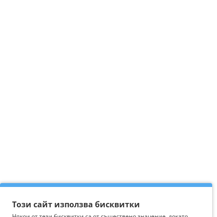
Този сайт използва бисквитки
Някои от тези бисквитки са от съществено значение, докато