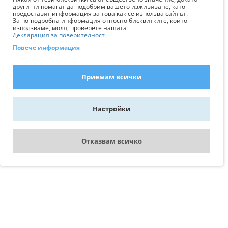
други ни помагат да подобрим вашето изживяване, като
предоставят информация за това как се използва сайтът.
За по-подробна информация относно бисквитките, които
използваме, моля, проверете нашата
Декларация за поверителност
Повече информация
Приемам всички
Настройки
Отказвам всичко
WhatsApp - пиши ни
Свържи се с експерт
AquariumBG
На линия сме за вас от 08:00 AM
Последно разгледани
до 05:00 PM