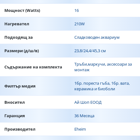
Мощност (Watts)
16
Нагревател
210W
Подходящ за
Сладководен аквариум
Размери (д/ш/в)
23,8/24,4/45,3 см
Тръби,маркучи, аксесоари за
Съдържание на комплекта
монтаж
1бр. пореста гъба, 1бр. вата,
Филтър мeдия
керамика и биоболи
Вносител
Ай Шоп ЕООД
Гаранция
36 Месеца
Производител
Eheim