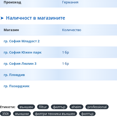
Произход
Германия
Наличност в магазините
Магазин
Количество
гр. София Младост 2
гр. София Южен парк
1 бр
гр. София Люлин 3
1 бр
гр. Пловдив
гр. Пазарджик
Етикети:
външен
filtur
филтър
eheim
professional
350t
външни
филтри техника външен
филтър