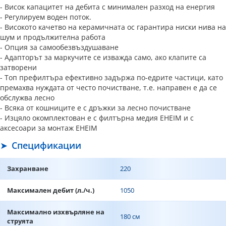
- Висок капацитет на дебита с минимален разход на енергия
- Регулируем воден поток.
- Високото качетво на керамичната ос гарантира ниски нива на
шум и продължителна работа
- Опция за самообезвъздушаване
- Адапторът за маркучите се изважда само, ако клапите са
затворени
- Топ префилтъра ефективно задържа по-едрите частици, като
премахва нуждата от често почистване, т.е. направен е да се
обслужва лесно
- Всяка от кошниците е с дръжки за лесно почистване
- Изцяло окомплектован е с филтърна медия EHEIM и с
аксесоари за монтаж EHEIM
Спецификации
Захранване
220
Максимален дебит (л./ч.)
1050
Максимално изхвърляне на
180 см
струята