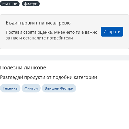
външни
филтри
Бъди първият написал ревю
Изпрати
Постави своята оценка, Мнението ти е важно
за нас и останалите потребители
Полезни линкове
Разгледай продукти от подобни категории
Техника
Филтри
Външни Филтри