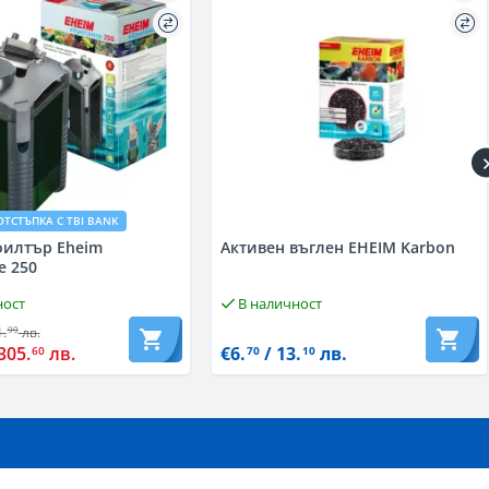
ОТСТЪПКА С TBI BANK
илтър Eheim
Активен въглен EHEIM Karbon
e 250
ност
В наличност
1.
лв.
99
305.
лв.
€6.
/ 13.
лв.
60
70
10