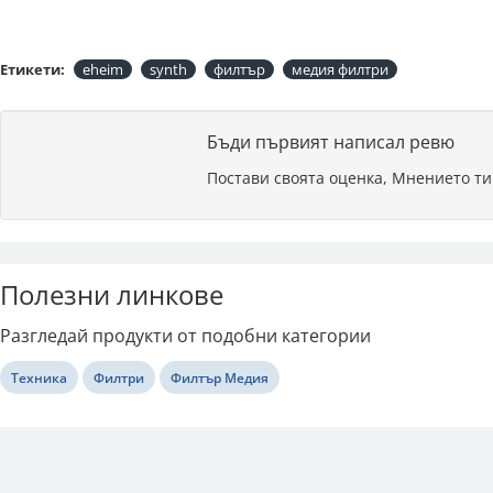
Етикети:
eheim
synth
филтър
медия филтри
Бъди първият написал ревю
Постави своята оценка, Мнението ти
Полезни линкове
Разгледай продукти от подобни категории
Техника
Филтри
Филтър Медия
Последно разгледани