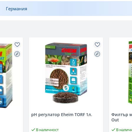
Германия
pH регулатор Eheim TORF 1л.
Филтър м
Out
В наличност
В налич