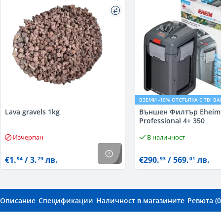
ВЗЕМИ -10% ОТСТЪПКА С TBI B
Lava gravels 1kg
Външен Филтър Eheim
Professional 4+ 350
Изчерпан
В наличност
€1.
/ 3.
лв.
€290.
/ 569.
лв.
94
79
93
01
Описание
Спецификации
Наличност в магазините
Ревюта (0