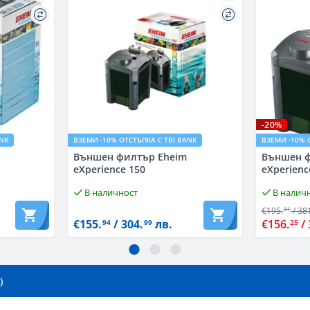
-20%
ANK
ВЗЕМИ -10% ОТСТЪПКА С TBI BANK
ВЗЕМИ -10% 
Външен филтър Eheim
Външен ф
eXperience 150
eXperienc
В наличност
В налич
€195.
/ 38
31
€155.
/ 304.
лв.
€156.
/ 
94
99
25
)