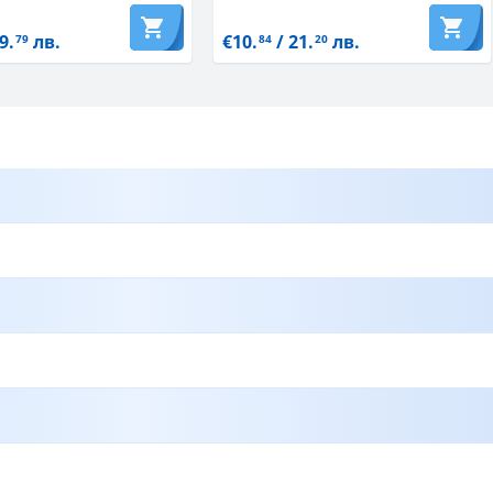
9.
лв.
€10.
/ 21.
лв.
79
84
20