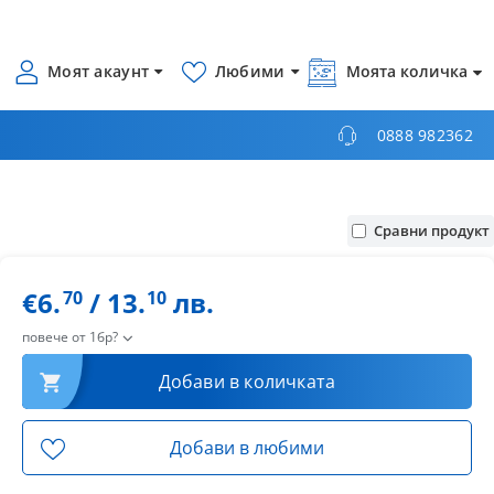
Моят акаунт
Любими
Моята количка
0888 982362
Сравни продукт
€6.
/ 13.
лв.
70
10
повече от 1бр?
Добави в количката
Добави в любими