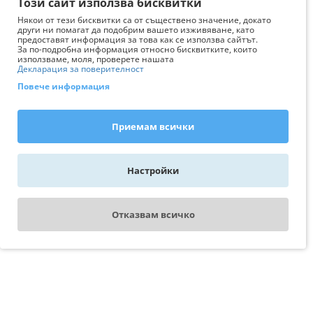
Този сайт използва бисквитки
Някои от тези бисквитки са от съществено значение, докато
други ни помагат да подобрим вашето изживяване, като
предоставят информация за това как се използва сайтът.
За по-подробна информация относно бисквитките, които
използваме, моля, проверете нашата
Декларация за поверителност
Повече информация
Приемам всички
Настройки
Отказвам всичко
WhatsApp - пиши ни
Свържи се с експерт
AquariumBG
На линия сме за вас от 08:00 AM
Последно разгледани
до 05:00 PM