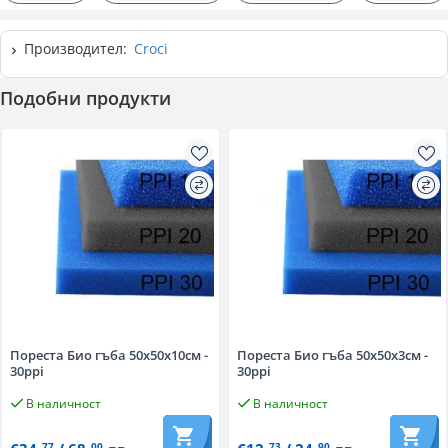
Производител:
Croci
Подобни продукти
Пореста Био гъба 50x50x10см -
Пореста Био гъба 50х50х3см -
30ppi
30ppi
В наличност
В наличност
77
00
73
90