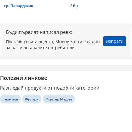
гр. Пазарджик
2 бр
Бъди първият написал ревю
Изпрати
Постави своята оценка, Мнението ти е важно
за нас и останалите потребители
Полезни линкове
Разгледай продукти от подобни категории
Техника
Филтри
Филтър Медия