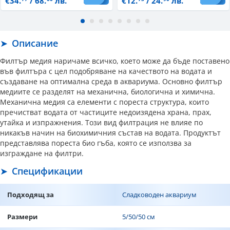
€34.
/ 68.
лв.
€12.
/ 24.
лв.
Описание
Филтър медия наричаме всичко, което може да бъде поставено
във филтъра с цел подобряване на качеството на водата и
създаване на оптимална среда в аквариума. Основно филтър
медиите се разделят на механична, биологична и химична.
Механична медия са елементи с пореста структура, които
пречистват водата от частиците недоизядена храна, прах,
утайка и изпражнения. Този вид филтрация не влияе по
никакъв начин на биохимичния състав на водата. Продуктът
представлява пореста био гъба, която се използва за
изграждане на филтри.
Спецификации
Подходящ за
Сладководен аквариум
Размери
5/50/50 см