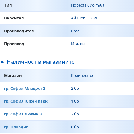
Тип
Пореста био гъба
Вносител
Ай Шоп ЕООД
Производител
Croci
Произход
Италия
Наличност в магазините
Магазин
Количество
гр. София Младост 2
2 бр
гр. София Южен парк
1 бр
гр. София Люлин 3
2 бр
гр. Пловдив
6 бр